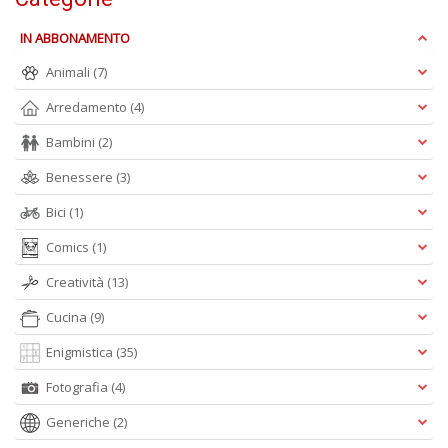
D
IN ABBONAMENTO
Animali
(7)
Arredamento
(4)
S
Bambini
(2)
G
n
Benessere
(3)
+
D
Bici
(1)
Comics
(1)
Creatività
(13)
Cucina
(9)
Enigmistica
(35)
A
Fotografia
(4)
L
O
Generiche
(2)
C
n