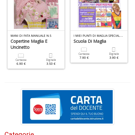
+
D
I
MIEI PUNTI DI MAGLIA SPECIALE N.1
MANI DI FATA MANUALE N.5
Copertine Maglia E
Scuola Di Maglia
Uncinetto
Cartacea
Digitale
7.90 €
3.90 €
C
Cartacea
Digitale
6.90 €
3.50 €
G
n
+
D
Cr
G
n
Categorie
+