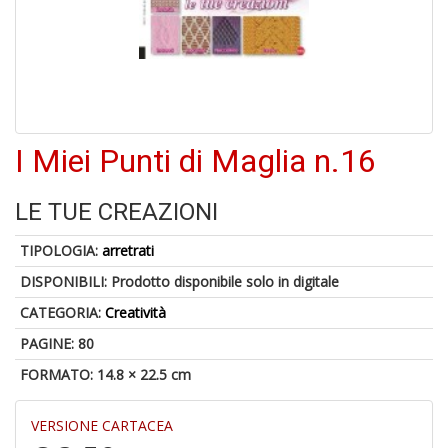
U
a
di
di
A
I Miei Punti di Maglia n.16
LE TUE CREAZIONI
TIPOLOGIA:
arretrati
DISPONIBILI:
Prodotto disponibile solo in digitale
CATEGORIA:
Creatività
1
f
PAGINE: 80
d
FORMATO: 14.8 × 22.5 cm
L
M
B
VERSIONE CARTACEA
+