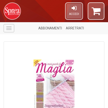
ACCEDI
ABBONAMENTI
ARRETRATI
Menù
1
n
in
di