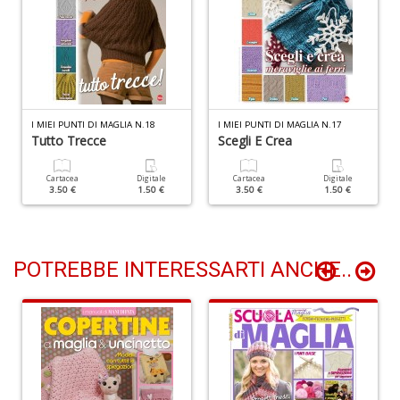
I
l'
H
K
E
n
I MIEI PUNTI DI MAGLIA N.18
I MIEI PUNTI DI MAGLIA N.17
+
Tutto Trecce
Scegli E Crea
D
Cartacea
Digitale
Cartacea
Digitale
3.50 €
1.50 €
3.50 €
1.50 €
li
of
POTREBBE INTERESSARTI ANCHE..
M
2
Il
M
C
I
M
n