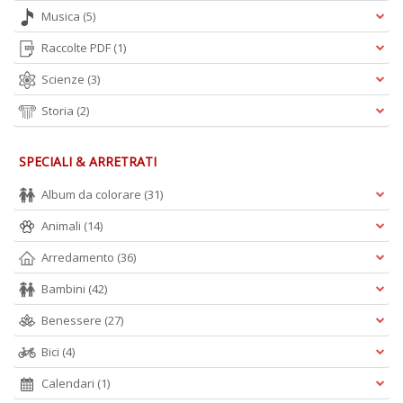
A
Musica
(5)
e
Y
Raccolte PDF
(1)
V
lo
Scienze
(3)
Y
n
Storia
(2)
+
D
SPECIALI & ARRETRATI
Album da colorare
(31)
Animali
(14)
Arredamento
(36)
Bambini
(42)
A
L
Benessere
(27)
O
C
Bici
(4)
n
Calendari
(1)