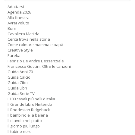
Adattarsi
Agenda 2026
Alla finestra
Avrei voluto
Burn
Cavaliera Matilda
Cerca trova nella storia
Come calmare mamma e papà
Creative Style
Eureka
Fabrizio De Andre L essenziale
Francesco Guccini. Oltre le canzoni
Guida Anni 70
Guida Calcio
Guida Cibo
Guida Libri
Guida Serie TV
I 100 casali più belli d Italia
Il Grande Libro Nintendo
Il Rhodesian Ridgeback
Il bambino e la balena
Il diavolo nel piatto
Il giorno piu lungo
Il tubino nero