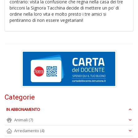
contrario: vista la confusione che regna nella casa dei tre
A
T
bricconi la Signora Tacchina decide di mettere un po’ di
U
ordine nella loro vita e molto presto i tre amici si
S
pentiranno di non essere vegetariani!
n
+
D
E
c
Categorie
Tu
p
IN ABBONAMENTO
C
S
Animali
(7)
T
n
Arredamento
(4)
+