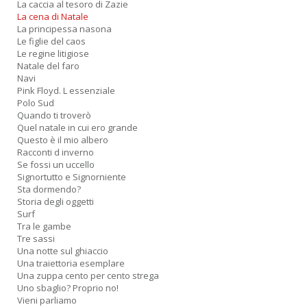
La caccia al tesoro di Zazie
La cena di Natale
La principessa nasona
Le figlie del caos
Le regine litigiose
Natale del faro
Navi
Pink Floyd. L essenziale
Polo Sud
Quando ti troverò
Quel natale in cui ero grande
Questo è il mio albero
Racconti d inverno
Se fossi un uccello
Signortutto e Signorniente
Sta dormendo?
Storia degli oggetti
Surf
Tra le gambe
Tre sassi
Una notte sul ghiaccio
Una traiettoria esemplare
Una zuppa cento per cento strega
Uno sbaglio? Proprio no!
Vieni parliamo