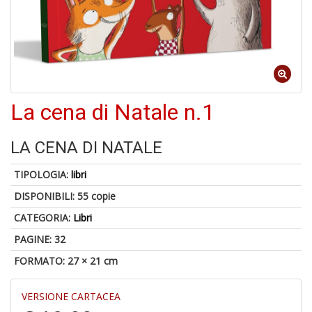
C
J
La cena di Natale n.1
4
n
LA CENA DI NATALE
in
di
TIPOLOGIA:
libri
DISPONIBILI:
55 copie
CATEGORIA:
Libri
PAGINE: 32
FORMATO: 27 × 21 cm
S
fi
M
VERSIONE CARTACEA
al