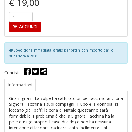
€ 19,00
u
M
n
+
D
AGGIUNGI
Spedizione immediata, gratis per ordini con importo pari o
R
superiore a
20 €
M
di
F
Condividi:
tu
i
p
Informazioni
n
+
Gnam gnam! La volpe ha catturato un bel tacchino anzi una
D
Signora Tacchina! I suoi compagni, il lupo e la donnola, si
leccano già i baffi: la cena di Natale quest’anno sarà
formidabile! Il problema è che la Signora Tacchina ha la
pelle dura (è proprio il caso di dirlo) e non ha nessuna
intenzione di lasciarsi cucinare tanto facilmente… al