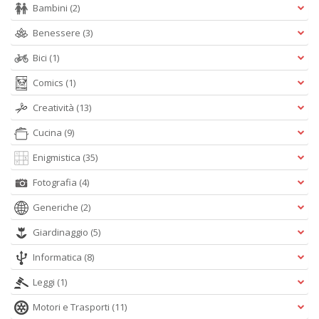
D
Bambini
(2)
Benessere
(3)
Bici
(1)
Comics
(1)
O
a
Creatività
(13)
d
B
Cucina
(9)
S
Tu
Enigmistica
(35)
p
C
Fotografia
(4)
S
T
Generiche
(2)
n
Giardinaggio
(5)
+
D
Informatica
(8)
Leggi
(1)
Motori e Trasporti
(11)