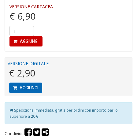
VERSIONE CARTACEA
D
€ 6,90
a
D
D
in
D
AGGIUNGI
S
n
+
D
VERSIONE DIGITALE
€ 2,90
AGGIUNGI
Il
s
s
Spedizione immediata, gratis per ordini con importo pari o
S
superiore a
20 €
a
n
S
Condividi:
n