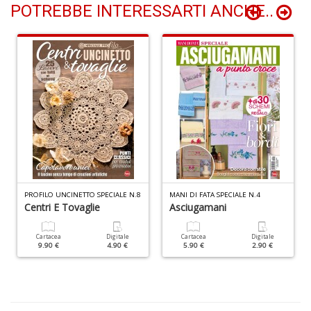
di
POTREBBE INTERESSARTI ANCHE..
A
di
C
n
+
D
W
1
p
PROFILO UNCINETTO SPECIALE N.8
MANI DI FATA SPECIALE N.4
Il
Centri E Tovaglie
Asciugamani
M
C
Cartacea
Digitale
Cartacea
Digitale
I
9.90 €
4.90 €
5.90 €
2.90 €
n
+
D