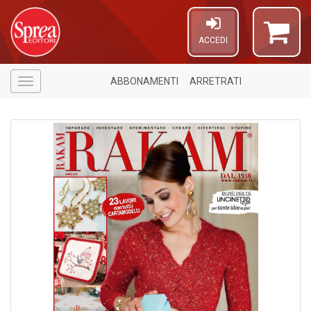
ACCEDI
ABBONAMENTI
ARRETRATI
Menù
1
f
A
di