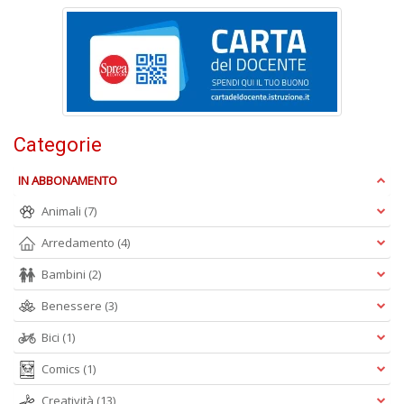
C
E
C
C
n
Categorie
+
D
IN ABBONAMENTO
Animali
(7)
Arredamento
(4)
Bambini
(2)
Benessere
(3)
A
L
Bici
(1)
O
Comics
(1)
C
n
Creatività
(13)