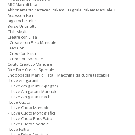
ABC Mani di fata
Abbonamento cartaceo Rakam + Digitale Rakam Manuale 1
Accessori Facili
Big Crochet Plus
Borse Uncinetto
Club Maglia
Creare con Elisa
- Creare con Elisa Manuale
Creo Con
- Creo Con Elisa
- Creo Con Speciale
Cucito Creativo Manuale
Dire Fare Creare Speciale
Enciclopedia Mani di Fata + Macchina da cucire tascabile
I Love Amigurumi
- I Love Amigurumi (Spagna)
- I Love Amigurumi Manuale
- I Love Amigurumi Pack
I Love Cucito
- I Love Cucito Manuale
- I Love Cucito Monografici
- I Love Cucito Pack Extra
- I Love Cucito Speciale
I Love Feltro
- I Love Feltro Speciale