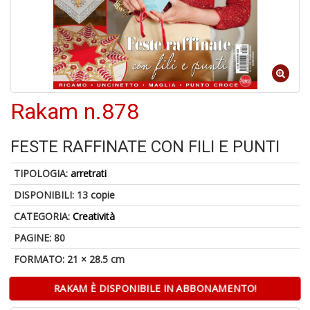
a
a
G
S
Rakam n.878
FESTE RAFFINATE CON FILI E PUNTI
U
a
TIPOLOGIA:
arretrati
c
Y
DISPONIBILI:
13 copie
&
CATEGORIA:
Creatività
re
PAGINE: 80
FORMATO: 21 × 28.5 cm
RAKAM È DISPONIBILE IN ABBONAMENTO!