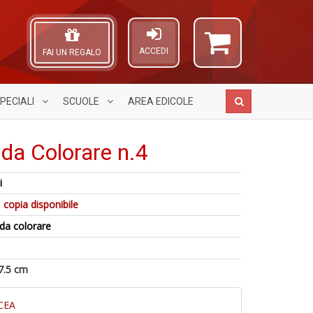
ACCEDI
FAI UN REGALO
PECIALI
SCUOLE
AREA
EDICOLE
 da Colorare n.4
i
L
I
A
L
 copia disponibile
M
L
M
D
O
da colorare
n
n
C
A
+
+
n
di
D
D
a
7.5 cm
a
P
CEA
C