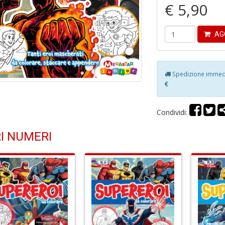
€ 5,90
AG
Spedizione immedia
€
Condividi:
I NUMERI