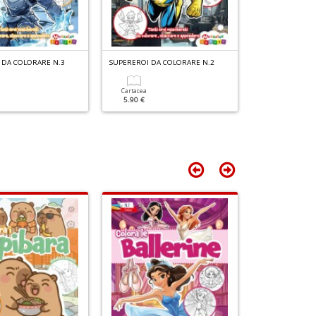
 DA COLORARE N.3
SUPEREROI DA COLORARE N.2
SUPEREROI DA 
Cartacea
Cartacea
5.90 €
5.90 €