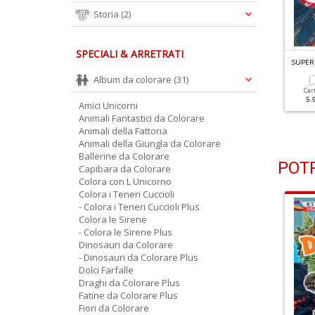
Storia
(2)
SPECIALI & ARRETRATI
UPEREROI DA COLORARE N.2
SUPEREROI DA COLORARE N.1
SUPER
Album da colorare
(31)
Cartacea
Cartacea
Car
5.90 €
5.90 €
5.
Amici Unicorni
Animali Fantastici da Colorare
Animali della Fattoria
Animali della Giungla da Colorare
Ballerine da Colorare
POTR
Capibara da Colorare
Colora con L Unicorno
Colora i Teneri Cuccioli
- Colora i Teneri Cuccioli Plus
Colora le Sirene
- Colora le Sirene Plus
Dinosauri da Colorare
- Dinosauri da Colorare Plus
Dolci Farfalle
Draghi da Colorare Plus
Fatine da Colorare Plus
Fiori da Colorare