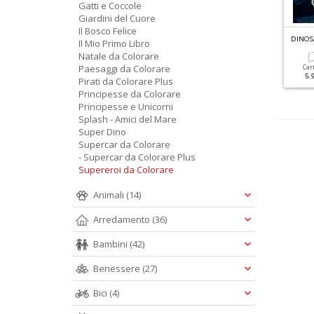
Gatti e Coccole
Giardini del Cuore
Il Bosco Felice
A
NIMALI FANTASTICI DA COLORARE N.1
PRINCIPESSE DA COLORARE N.5
DINOS
Il Mio Primo Libro
Natale da Colorare
Paesaggi da Colorare
Cartacea
Cartacea
Car
5.90 €
5.90 €
5.
Pirati da Colorare Plus
Principesse da Colorare
Principesse e Unicorni
Splash - Amici del Mare
Super Dino
Supercar da Colorare
- Supercar da Colorare Plus
Supereroi da Colorare
Animali
(14)
Arredamento
(36)
Bambini
(42)
Benessere
(27)
Bici
(4)