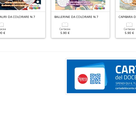
AURI DA COLORARE N.7
BALLERINE DA COLORARE N.7
CAPIBARA 
tacea
Cartacea
Cartacea
90 €
5.90 €
5.90 €