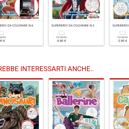
EROI DA COLORARE N.6
SUPEREROI DA COLORARE N.5
SUPEREROI
tacea
Cartacea
Cartacea
90 €
6.90 €
5.90 €
EBBE INTERESSARTI ANCHE..