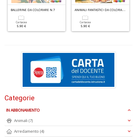
A
NIMALI FANTASTICI DA COLORARE N.1
BALLERINE DA COLORARE N.7
Q
Cartacea
Cartacea
M
5.90 €
5.90 €
n
+
D
In
V
in
C
Categorie
n
+
IN ABBONAMENTO
D
Animali
(7)
Arredamento
(4)