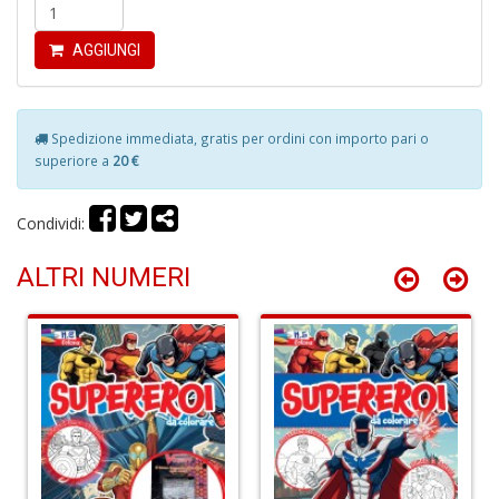
AGGIUNGI
Spedizione immediata, gratis per ordini con importo pari o
C
superiore a
20 €
B
H
T
Condividi:
n
+
ALTRI NUMERI
D
G
fa
a
C
W