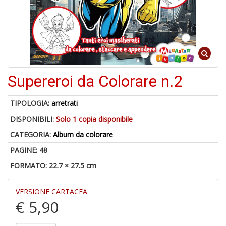
6
f
+
di
in
Supereroi da Colorare n.2
r
TIPOLOGIA:
arretrati
DISPONIBILI:
Solo 1 copia disponibile
CATEGORIA:
Album da colorare
PAGINE: 48
FORMATO: 22.7 × 27.5 cm
A
a
a
VERSIONE CARTACEA
O
€ 5,90
d
V