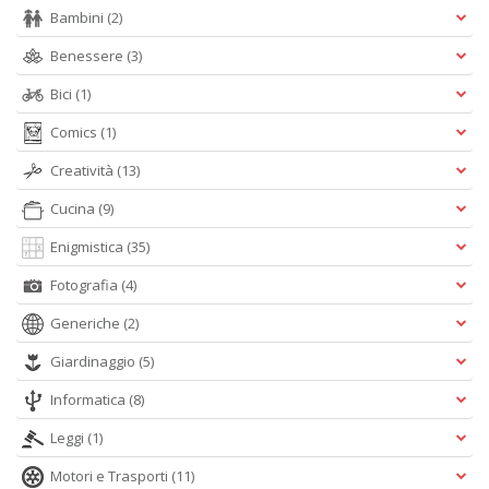
Bambini
(2)
Pr
Benessere
(3)
Fi
n
Bici
(1)
+
D
Comics
(1)
Creatività
(13)
Cucina
(9)
Enigmistica
(35)
Fotografia
(4)
A
Generiche
(2)
L
O
Giardinaggio
(5)
C
n
Informatica
(8)
Leggi
(1)
Motori e Trasporti
(11)