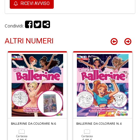
r
RICEVI AVVISO
Condividi:
ALTRI NUMERI
G
S
S
I
n
+
D
BALLERINE DA COLORARE N.6
BALLERINE DA COLORARE N.4
P
i
P
Cartacea
Cartacea