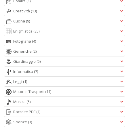
Comics
(1)
n
+
Creatività
(13)
D
Cucina
(9)
Enigmistica
(35)
Fotografia
(4)
M
Generiche
(2)
in
s
Giardinaggio
(5)
C
T
Informatica
(7)
n
+
Leggi
(1)
D
Motori e Trasporti
(11)
Musica
(5)
Raccolte PDF
(1)
Scienze
(3)