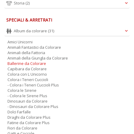
Storia
(2)
A
L
O
SPECIALI & ARRETRATI
C
n
Album da colorare
(31)
Amici Unicorni
Animali Fantastici da Colorare
Animali della Fattoria
Animali della Giungla da Colorare
Ballerine da Colorare
Capibara da Colorare
Colora con L Unicorno
Colora i Teneri Cuccioli
- Colora i Teneri Cuccioli Plus
Colora le Sirene
- Colora le Sirene Plus
Dinosauri da Colorare
- Dinosauri da Colorare Plus
Dolci Farfalle
Draghi da Colorare Plus
Fatine da Colorare Plus
Fiori da Colorare
Gatti e Coccole