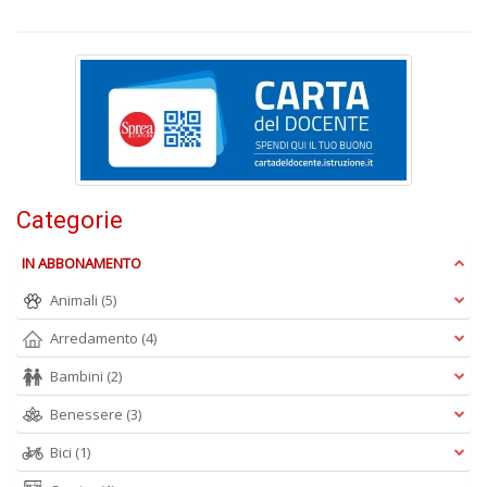
mi
F
c
h
s
n
ra
a
8
e
9
Categorie
Y
&
IN ABBONAMENTO
R
n
Animali
(5)
+
Arredamento
(4)
D
Bambini
(2)
Benessere
(3)
Bici
(1)
c
C