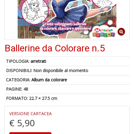
o
1
Ballerine da Colorare n.5
n
in
di
TIPOLOGIA:
arretrati
DISPONIBILI:
Non disponibile al momento
CATEGORIA:
Album da colorare
PAGINE: 48
FORMATO: 22.7 × 27.5 cm
6
VERSIONE CARTACEA
f
+
€ 5,90
di
in