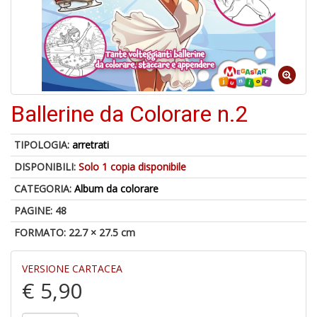
6
n
in
di
Ballerine da Colorare n.2
TIPOLOGIA:
arretrati
DISPONIBILI:
Solo 1 copia disponibile
A
p
CATEGORIA:
Album da colorare
u
a
PAGINE: 48
a
FORMATO: 22.7 × 27.5 cm
C
G
VERSIONE CARTACEA
€ 5,90