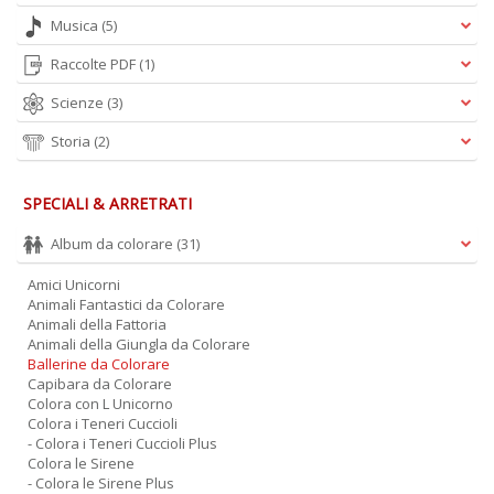
L
O
Musica
(5)
C
Raccolte PDF
(1)
n
Scienze
(3)
Storia
(2)
SPECIALI & ARRETRATI
Album da colorare
(31)
Amici Unicorni
Animali Fantastici da Colorare
Animali della Fattoria
Animali della Giungla da Colorare
Ballerine da Colorare
Capibara da Colorare
Colora con L Unicorno
Colora i Teneri Cuccioli
- Colora i Teneri Cuccioli Plus
Colora le Sirene
- Colora le Sirene Plus