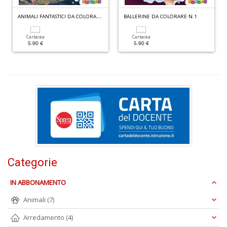
M
A
NIMALI FANTASTICI DA COLORARE N.7
C
BALLERINE DA COLORARE N.1
I
n
Cartacea
Cartacea
5.90 €
5.90 €
+
D
Ri
c
e
ri
V
lo
Categorie
Y
n
IN ABBONAMENTO
+
D
Animali
(7)
Arredamento
(4)