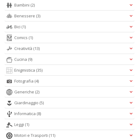
Bambini
(2)
Benessere
(3)
M
Ai
Bici
(1)
P
1
Comics
(1)
e
M
Creatività
(13)
M
M
Cucina
(9)
M
n
Enigmistica
(35)
+
Fotografia
(4)
D
Generiche
(2)
Giardinaggio
(5)
Informatica
(8)
Leggi
(1)
A
Motori e Trasporti
(11)