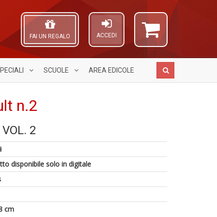
ACCEDI
FAI UN REGALO
PECIALI
SCUOLE
AREA
EDICOLE
lt n.2
 VOL. 2
C
A
I
il
L
l'
i
p
O
di
4
C
C
to disponibile solo in digitale
ri
f
D
n
N
+
s
S
Y
S
n
Q
in
+
n
o
D
8 cm
+