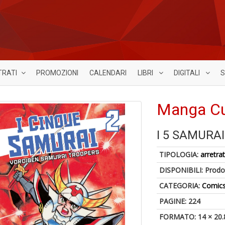
TRATI
PROMOZIONI
CALENDARI
LIBRI
DIGITALI
S
Manga Cu
I 5 SAMURAI
TIPOLOGIA:
arretrat
DISPONIBILI:
Prodot
CATEGORIA:
Comic
PAGINE: 224
FORMATO: 14 × 20.