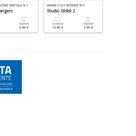
ZINE SPECIALE N.1
ANIME CULT DOSSIER N.7
ANIME CULT DOS
angers
Studio Ghibli 2
Studio Ghibli
Digitale
Cartacea
Digitale
Cartacea
6.90 €
12.90 €
5.90 €
12.90 €