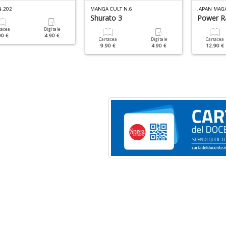
N.202
MANGA CULT N.6
JAPAN MAGA
Shurato 3
Power R
tacea
Digitale
90 €
4.90 €
Cartacea
Digitale
Cartacea
9.90 €
4.90 €
12.90 €