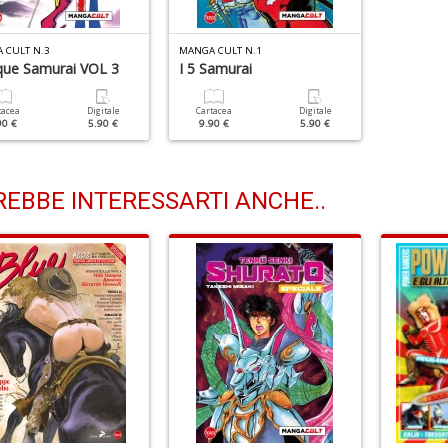
 CULT N.3
MANGA CULT N.1
nque Samurai VOL 3
I 5 Samurai
tacea
Digitale
Cartacea
Digitale
90 €
5.90 €
9.90 €
5.90 €
EBBE INTERESSARTI ANCHE..