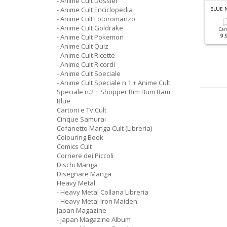
- Anime Cult Dossier
- Anime Cult Enciclopedia
ARTONI E TV CULT N.1
ANIME CULT SPECIALE N.7
BLUE 
edding Peach
Miti E Mostri Giapponesi
- Anime Cult Fotoromanzo
- Anime Cult Goldrake
Car
- Anime Cult Pokemon
9.
Cartacea
Digitale
Cartacea
Digitale
- Anime Cult Quiz
7.90 €
3.90 €
12.90 €
5.90 €
- Anime Cult Ricette
- Anime Cult Ricordi
- Anime Cult Speciale
- Anime Cult Speciale n.1 + Anime Cult
Speciale n.2 + Shopper Bim Bum Bam
Blue
Cartoni e Tv Cult
Cinque Samurai
Cofanetto Manga Cult (Libreria)
Colouring Book
Comics Cult
Corriere dei Piccoli
Dischi Manga
Disegnare Manga
Heavy Metal
- Heavy Metal Collana Libreria
- Heavy Metal Iron Maiden
Japan Magazine
- Japan Magazine Album