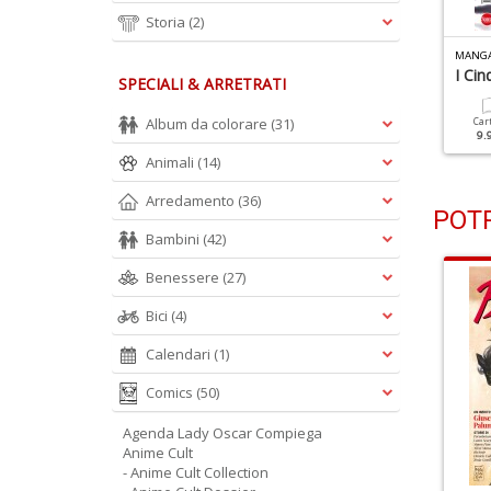
Storia
(2)
MANGA
I Ci
SPECIALI & ARRETRATI
Album da colorare
(31)
Car
9.
Animali
(14)
Arredamento
(36)
POTR
Bambini
(42)
Benessere
(27)
Bici
(4)
Calendari
(1)
Comics
(50)
Agenda Lady Oscar Compiega
Anime Cult
- Anime Cult Collection