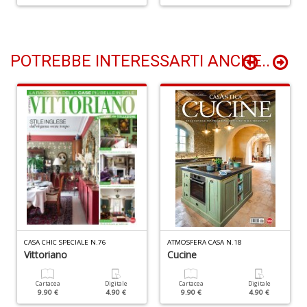
POTREBBE INTERESSARTI ANCHE..
L
n
di
R
Ci
R
n
+
D
CASA CHIC SPECIALE N.76
ATMOSFERA CASA N.18
Vittoriano
Cucine
F
N
Cartacea
Digitale
Cartacea
Digitale
9.90 €
4.90 €
9.90 €
4.90 €
I