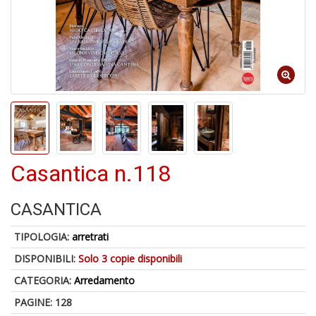
D
6
n
c
Casantica n.118
CASANTICA
C
R
u
TIPOLOGIA:
arretrati
a
DISPONIBILI:
Solo 3 copie disponibili
di
m
CATEGORIA:
Arredamento
PAGINE: 128