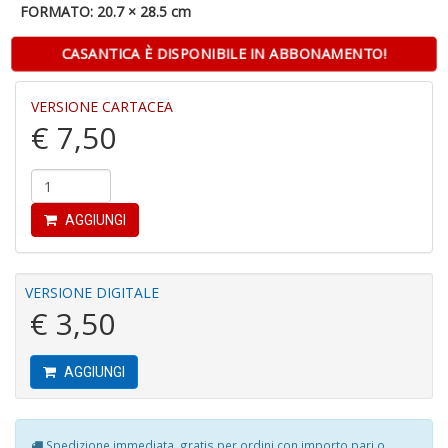
FORMATO: 20.7 × 28.5 cm
CASANTICA È DISPONIBILE IN ABBONAMENTO!
O
VERSIONE CARTACEA
B
€ 7,50
Il
M
G
S
n
AGGIUNGI
+
D
VERSIONE DIGITALE
€ 3,50
Il
AGGIUNGI
g
ri
d
d
Spedizione immediata, gratis per ordini con importo pari o