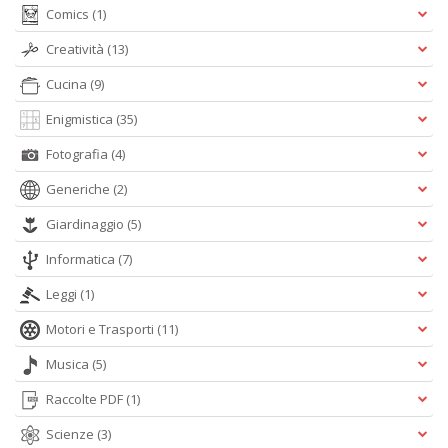
A
Comics
(1)
L
O
Creatività
(13)
C
n
Cucina
(9)
Enigmistica
(35)
Fotografia
(4)
Generiche
(2)
Giardinaggio
(5)
Informatica
(7)
Leggi
(1)
Motori e Trasporti
(11)
Musica
(5)
Raccolte PDF
(1)
Scienze
(3)