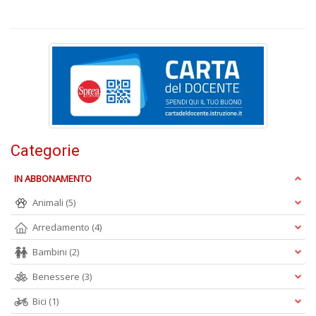
L
P
C
n
+
D
P
Categorie
C
n
IN ABBONAMENTO
+
D
Animali
(5)
Arredamento
(4)
Bambini
(2)
Benessere
(3)
Bici
(1)