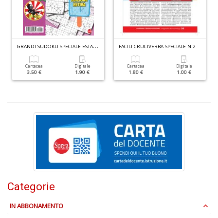
C
L
G
RANDI SUDOKU SPECIALE ESTATE N.1
FACILI CRUCIVERBA SPECIALE N.2
Il
M
C
Cartacea
Digitale
Cartacea
Digitale
3.50 €
1.90 €
1.80 €
1.00 €
I
n
+
D
U
i
tu
Categorie
a
co
P
IN ABBONAMENTO
V