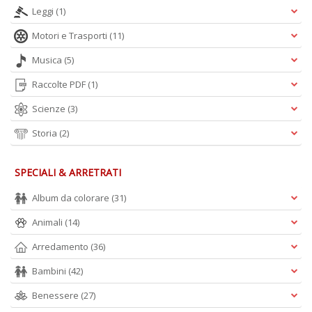
A
Leggi
(1)
L
Motori e Trasporti
(11)
O
C
Musica
(5)
n
Raccolte PDF
(1)
Scienze
(3)
Storia
(2)
SPECIALI & ARRETRATI
Album da colorare
(31)
Animali
(14)
Arredamento
(36)
Bambini
(42)
Benessere
(27)