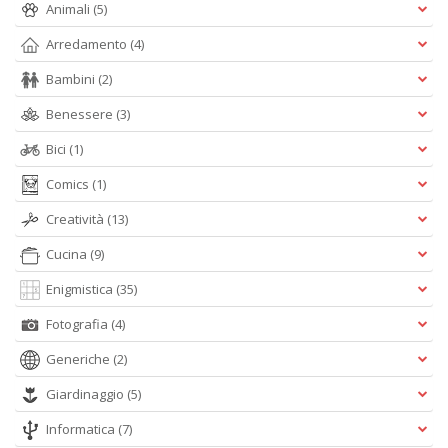
Animali
(5)
n
+
Arredamento
(4)
D
Bambini
(2)
Benessere
(3)
Bici
(1)
H
T
Comics
(1)
fe
Creatività
(13)
G
M
Cucina
(9)
n
+
Enigmistica
(35)
D
Fotografia
(4)
Generiche
(2)
Giardinaggio
(5)
Informatica
(7)