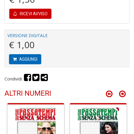
RICEVI AVVISO
C
VERSIONE DIGITALE
M
€ 1,00
n
+
D
AGGIUNGI
Condividi:
C
ALTRI NUMERI
G
B
di
G
e
G
n