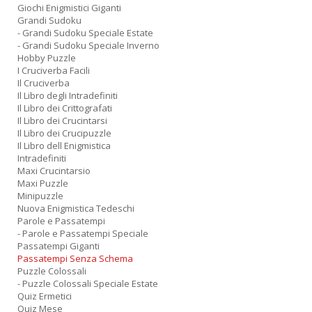
Giochi Enigmistici Giganti
Grandi Sudoku
- Grandi Sudoku Speciale Estate
- Grandi Sudoku Speciale Inverno
Hobby Puzzle
I Cruciverba Facili
Il Cruciverba
Il Libro degli Intradefiniti
Il Libro dei Crittografati
Il Libro dei Crucintarsi
Il Libro dei Crucipuzzle
Il Libro dell Enigmistica
Intradefiniti
Maxi Crucintarsio
Maxi Puzzle
Minipuzzle
Nuova Enigmistica Tedeschi
Parole e Passatempi
- Parole e Passatempi Speciale
Passatempi Giganti
Passatempi Senza Schema
Puzzle Colossali
- Puzzle Colossali Speciale Estate
Quiz Ermetici
Quiz Mese