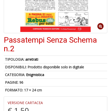
V
D
Passatempi Senza Schema
6
n
n.2
in
di
TIPOLOGIA:
arretrati
DISPONIBILI:
Prodotto disponibile solo in digitale
CATEGORIA:
Enigmistica
PAGINE: 96
1
n
FORMATO: 17 × 24 cm
in
di
VERSIONE CARTACEA
€ 1,50