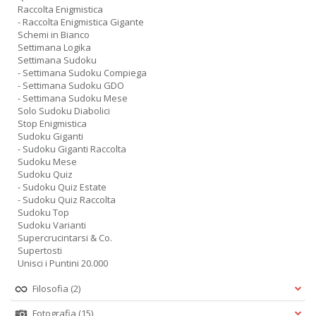
Raccolta Enigmistica
- Raccolta Enigmistica Gigante
Schemi in Bianco
Settimana Logika
Settimana Sudoku
- Settimana Sudoku Compiega
- Settimana Sudoku GDO
- Settimana Sudoku Mese
Solo Sudoku Diabolici
Stop Enigmistica
Sudoku Giganti
- Sudoku Giganti Raccolta
Sudoku Mese
Sudoku Quiz
- Sudoku Quiz Estate
- Sudoku Quiz Raccolta
Sudoku Top
Sudoku Varianti
Supercrucintarsi & Co.
Supertosti
Unisci i Puntini 20.000
Filosofia
(2)
Fotografia
(15)