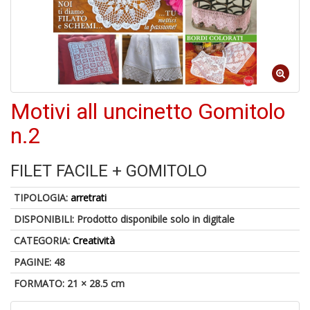
1
n
in
di
Motivi all uncinetto Gomitolo
n.2
FILET FACILE + GOMITOLO
P
M
TIPOLOGIA:
arretrati
6
DISPONIBILI:
Prodotto disponibile solo in digitale
f
+
CATEGORIA:
Creatività
di
c
PAGINE: 48
FORMATO: 21 × 28.5 cm