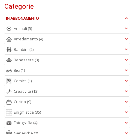
I
Categorie
L
P
IN ABBONAMENTO
C
n
Animali
(5)
+
Arredamento
(4)
D
Bambini
(2)
Benessere
(3)
Bici
(1)
Comics
(1)
A
Creatività
(13)
L
O
Cucina
(9)
C
n
Enigmistica
(35)
Fotografia
(4)
Generiche
(2)