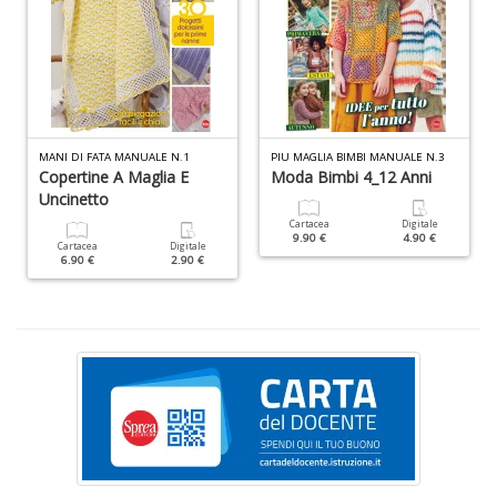
c
d
C
F
n
+
D
MANI DI FATA MANUALE N.1
PIU MAGLIA BIMBI MANUALE N.3
Copertine A Maglia E
Moda Bimbi 4_12 Anni
Uncinetto
Cartacea
Digitale
9.90 €
4.90 €
D
Cartacea
Digitale
6.90 €
2.90 €
Q
n
+
D
P
di
fi