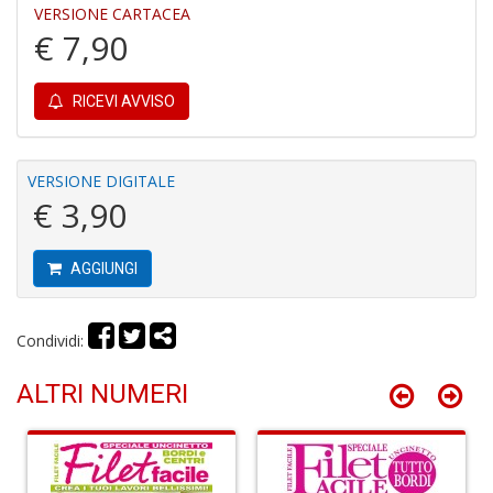
VERSIONE CARTACEA
€ 7,90
Fa
RICEVI AVVISO
C
S
n
+
VERSIONE DIGITALE
D
€ 3,90
AGGIUNGI
G
H
Condividi:
A
C
ALTRI NUMERI
R
n
+
D