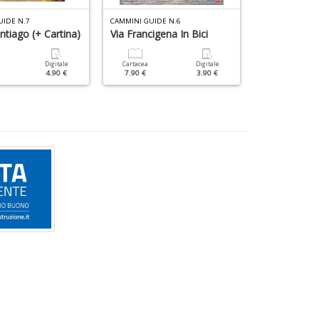
UIDE N.7
CAMMINI GUIDE N.6
CAMMINI GUIDE
ntiago (+ Cartina)
Via Francigena In Bici
Cammino Di
Digitale
Cartacea
Digitale
Cartacea
4.90 €
7.90 €
3.90 €
9.90 €