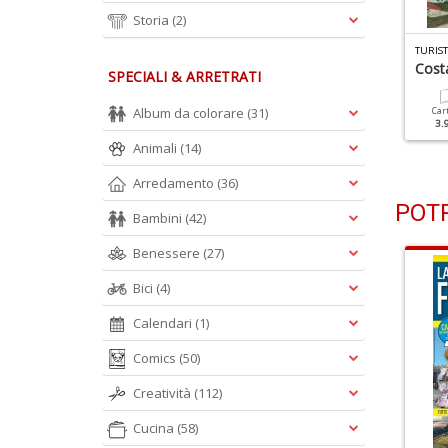
Storia
(2)
URISTI PER CASO SLOW TOUR N.9
TURISTI PER CASO SLOW TOUR N.8
soliamoci
Cost
SPECIALI & ARRETRATI
Cartacea
Digitale
3.50 €
1.90 €
Album da colorare
(31)
Cartacea
Digitale
Car
3.50 €
1.90 €
3.
Animali
(14)
Arredamento
(36)
POTR
Bambini
(42)
Benessere
(27)
Bici
(4)
Calendari
(1)
Comics
(50)
Creatività
(112)
Cucina
(58)