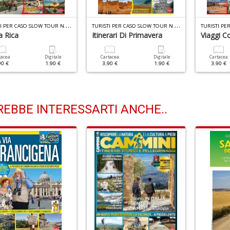
T
URISTI PER CASO SLOW TOUR N.23
T
URISTI PER CASO SLOW TOUR N.22
a Rica
Itinerari Di Primavera
Viaggi C
tacea
Digitale
Cartacea
Digitale
Cartacea
90 €
1.90 €
3.90 €
1.90 €
3.90 €
EBBE INTERESSARTI ANCHE..