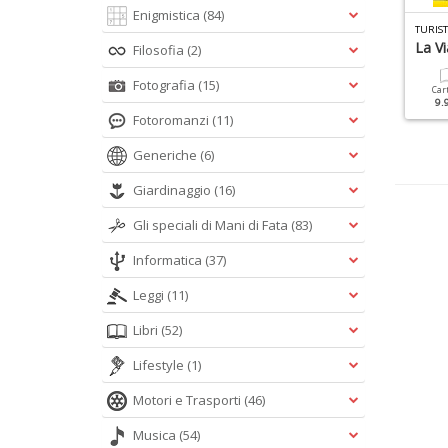
Enigmistica
(84)
AMMINI GUIDE N.2
BBC HISTORY TRAVEL N.4
TURIST
a Via Francigena
Il Cammino Di Santiago
La V
Filosofia
(2)
Fotografia
(15)
Cartacea
Digitale
Cartacea
Digitale
Car
9.90 €
4.90 €
9.90 €
4.90 €
9.
Fotoromanzi
(11)
Generiche
(6)
Giardinaggio
(16)
Gli speciali di Mani di Fata
(83)
Informatica
(37)
Leggi
(11)
Libri
(52)
Lifestyle
(1)
Motori e Trasporti
(46)
Musica
(54)