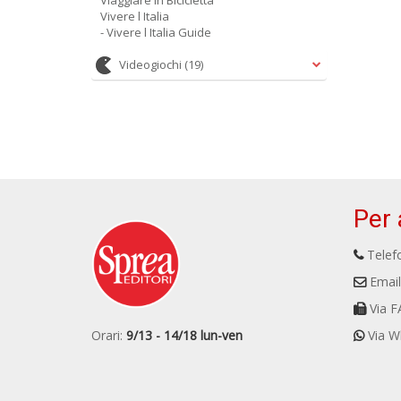
Viaggiare in Bicicletta
Vivere l Italia
- Vivere l Italia Guide
Videogiochi
(19)
Per 
Telefo
Email
Via F
Orari:
9/13 - 14/18 lun-ven
Via W