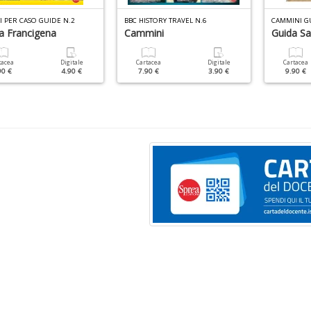
I PER CASO GUIDE N.2
BBC HISTORY TRAVEL N.6
CAMMINI G
ia Francigena
Cammini
Guida Sa
tacea
Digitale
Cartacea
Digitale
Cartacea
90 €
4.90 €
7.90 €
3.90 €
9.90 €