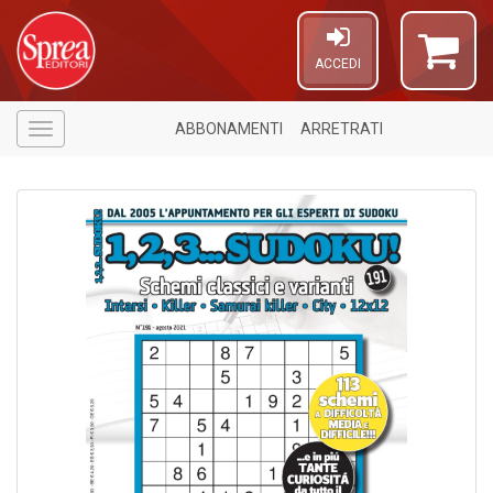
ACCEDI
ABBONAMENTI
ARRETRATI
Menù
1
n
c
6
n