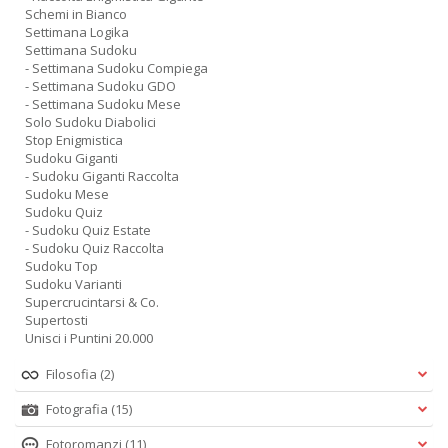
Schemi in Bianco
Settimana Logika
Settimana Sudoku
- Settimana Sudoku Compiega
- Settimana Sudoku GDO
- Settimana Sudoku Mese
Solo Sudoku Diabolici
Stop Enigmistica
Sudoku Giganti
- Sudoku Giganti Raccolta
Sudoku Mese
Sudoku Quiz
- Sudoku Quiz Estate
- Sudoku Quiz Raccolta
Sudoku Top
Sudoku Varianti
Supercrucintarsi & Co.
Supertosti
Unisci i Puntini 20.000
Filosofia
(2)
Fotografia
(15)
Fotoromanzi
(11)