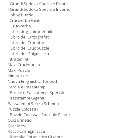
- Grandi Sudoku Speciale Estate
- Grandi Sudoku Speciale Inverno
Hobby Puzzle
I Cruciverba Facili
Il Cruciverba
Il Libro degli Intradefiniti
Il Libro dei Crittografati
Il Libro dei Crucintarsi
Il Libro dei Crucipuzzle
Il Libro dell Enigmistica
Intradefiniti
Maxi Crucintarsio
Maxi Puzzle
Minipuzzle
Nuova Enigmistica Tedeschi
Parole e Passatempi
- Parole e Passatempi Speciale
Passatempi Giganti
Passatempi Senza Schema
Puzzle Colossali
- Puzzle Colossali Speciale Estate
Quiz Ermetici
Quiz Mese
Raccolta Enigmistica
- Raccolta Enigmistica Gigante