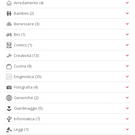
Arredamento
(4)
Bambini
(2)
Benessere
(3)
Bici
(1)
A
L
Comics
(1)
O
C
Creatività
(13)
n
Cucina
(9)
Enigmistica
(35)
Fotografia
(4)
Generiche
(2)
Giardinaggio
(5)
Informatica
(7)
Leggi
(1)