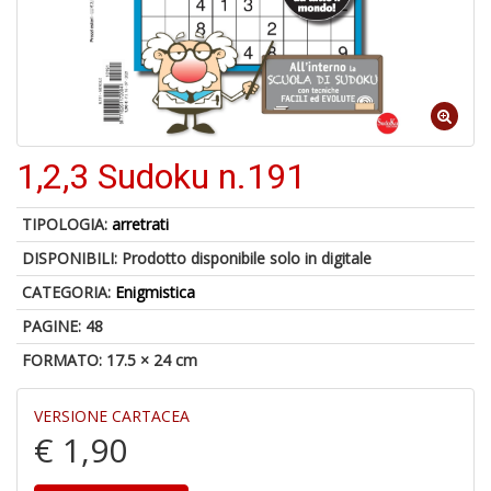
in
di
1,2,3 Sudoku n.191
6
n
in
TIPOLOGIA:
arretrati
di
DISPONIBILI:
Prodotto disponibile solo in digitale
CATEGORIA:
Enigmistica
PAGINE: 48
FORMATO: 17.5 × 24 cm
VERSIONE CARTACEA
S
€ 1,90
C
G
n