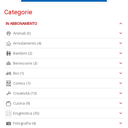
Categorie
F
IN ABBONAMENTO
C
V
Animali
(5)
A
Arredamento
(4)
n
+
Bambini
(2)
D
Benessere
(3)
Bici
(1)
Comics
(1)
Creatività
(13)
A
Cucina
(9)
L
O
Enigmistica
(35)
C
Fotografia
(4)
n