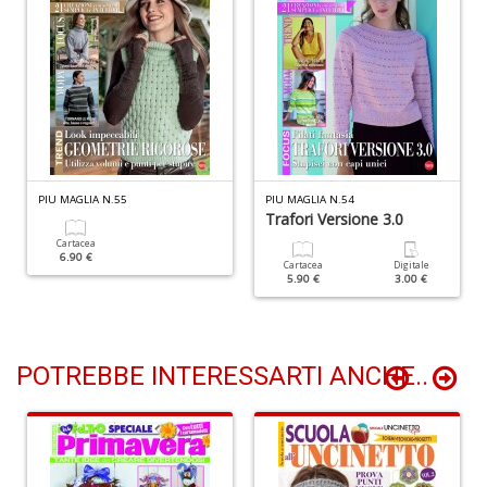
A
C
n
+
D
PIU MAGLIA N.55
PIU MAGLIA N.54
Trafori Versione 3.0
A
2
Cartacea
6.90 €
W
Cartacea
Digitale
5.90 €
3.00 €
M
S
n
+
D
POTREBBE INTERESSARTI ANCHE..