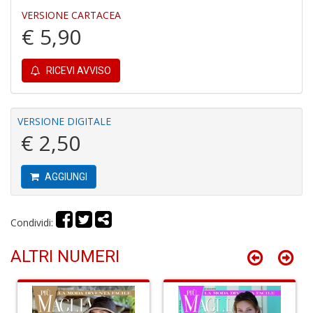
VERSIONE CARTACEA
€ 5,90
RICEVI AVVISO
G
d
VERSIONE DIGITALE
g
€ 2,50
A
C
R
AGGIUNGI
n
+
D
Condividi:
ALTRI NUMERI
V
e
c