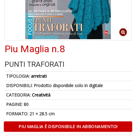
A
p
u
a
Piu Maglia n.8
M
C
PUNTI TRAFORATI
TIPOLOGIA:
arretrati
DISPONIBILI:
Prodotto disponibile solo in digitale
CATEGORIA:
Creatività
6
PAGINE: 80
f
FORMATO: 21 × 28.5 cm
+
di
in
PIU MAGLIA È DISPONIBILE IN ABBONAMENTO!
r