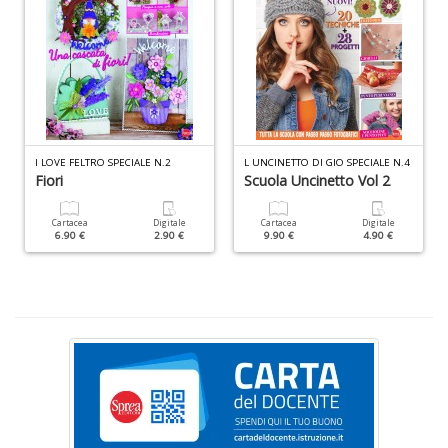
U
&
A
V
c
Fi
I LOVE FELTRO SPECIALE N.2
L UNCINETTO DI GIO SPECIALE N.4
n
Fiori
Scuola Uncinetto Vol 2
+
D
Cartacea
Digitale
Cartacea
Digitale
6.90 €
2.90 €
9.90 €
4.90 €
Cr
&
V
n
+
D