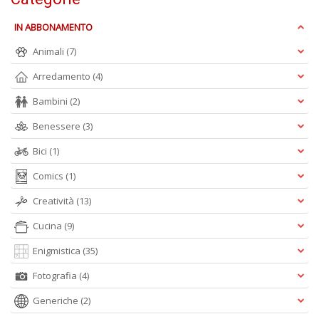
+
D
IN ABBONAMENTO
Animali
(7)
Arredamento
(4)
Bambini
(2)
Benessere
(3)
A
Bici
(1)
L
O
Comics
(1)
C
n
Creatività
(13)
Cucina
(9)
Enigmistica
(35)
Fotografia
(4)
Generiche
(2)