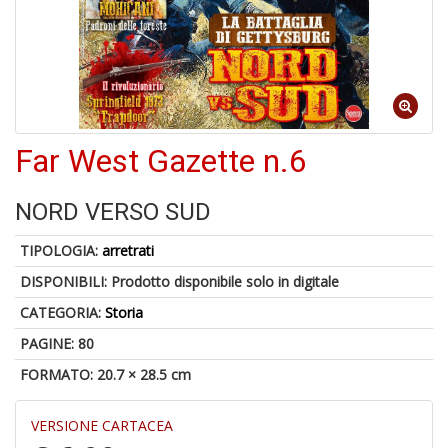
U
a
c
Il
C
Far West Gazette n.6
NORD VERSO SUD
6
n
TIPOLOGIA:
arretrati
in
di
DISPONIBILI:
Prodotto disponibile solo in digitale
CATEGORIA:
Storia
PAGINE: 80
FORMATO: 20.7 × 28.5 cm
VERSIONE CARTACEA
C