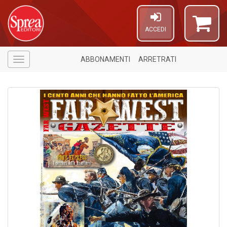
ACCEDI
ABBONAMENTI
ARRETRATI
Menù
1
n
in
di