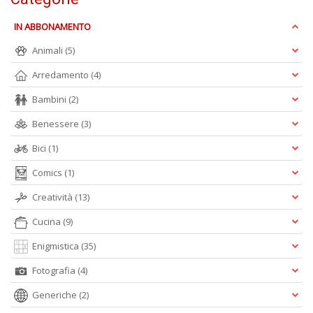
+
D
IN ABBONAMENTO
Animali
(5)
Arredamento
(4)
Bambini
(2)
Benessere
(3)
A
Bici
(1)
L
O
Comics
(1)
C
n
Creatività
(13)
Cucina
(9)
Enigmistica
(35)
Fotografia
(4)
Generiche
(2)