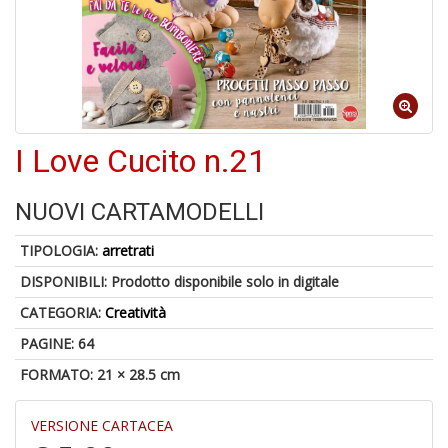
4
n
I Love Cucito n.21
in
di
NUOVI CARTAMODELLI
TIPOLOGIA:
arretrati
DISPONIBILI:
Prodotto disponibile solo in digitale
U
CATEGORIA:
Creatività
A
c
PAGINE: 64
B
FORMATO: 21 × 28.5 cm
VERSIONE CARTACEA