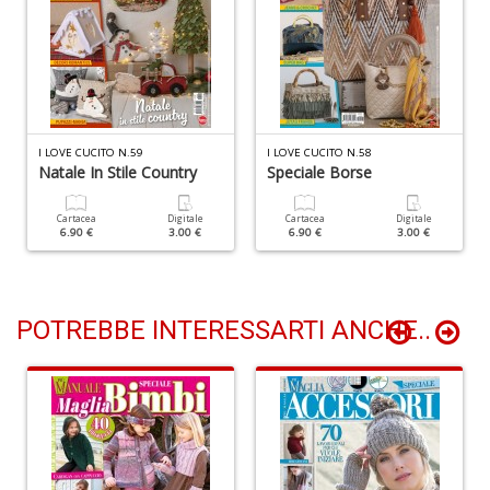
B
cl
I LOVE CUCITO N.59
I LOVE CUCITO N.58
L
Natale In Stile Country
Speciale Borse
S
n
+
Cartacea
Digitale
Cartacea
Digitale
6.90 €
3.00 €
6.90 €
3.00 €
D
POTREBBE INTERESSARTI ANCHE..
P
C
S
E