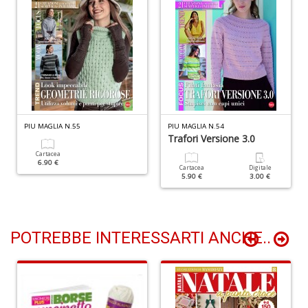
M
C
M
n
+
D
PIU MAGLIA N.55
PIU MAGLIA N.54
Trafori Versione 3.0
Cartacea
6.90 €
Cartacea
Digitale
5.90 €
3.00 €
U
e
D
c
POTREBBE INTERESSARTI ANCHE..
h
c
il
m
C