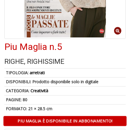
4
n
in
di
Piu Maglia n.5
RIGHE, RIGHISSIME
A
a
TIPOLOGIA:
arretrati
a
A
DISPONIBILI:
Prodotto disponibile solo in digitale
CATEGORIA:
Creatività
PAGINE: 80
FORMATO: 21 × 28.5 cm
PIU MAGLIA È DISPONIBILE IN ABBONAMENTO!
Hi