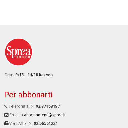
Orari:
9/13 - 14/18 lun-ven
Per abbonarti
Telefona al N.
02 87168197
Email a
abbonamenti@sprea.it
Via FAX al N.
02 56561221