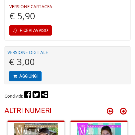
e
VERSIONE CARTACEA
M
€ 5,90
H
S
n
+
RICEVI AVVISO
D
VERSIONE DIGITALE
€ 3,00
P
9
AGGIUNGI
in
E
P
Condividi:
n
+
D
ALTRI NUMERI