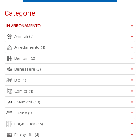
n
+
Categorie
D
IN ABBONAMENTO
Animali
(7)
Arredamento
(4)
Bambini
(2)
A
Benessere
(3)
L
O
Bici
(1)
C
n
Comics
(1)
Creatività
(13)
Cucina
(9)
Enigmistica
(35)
Fotografia
(4)