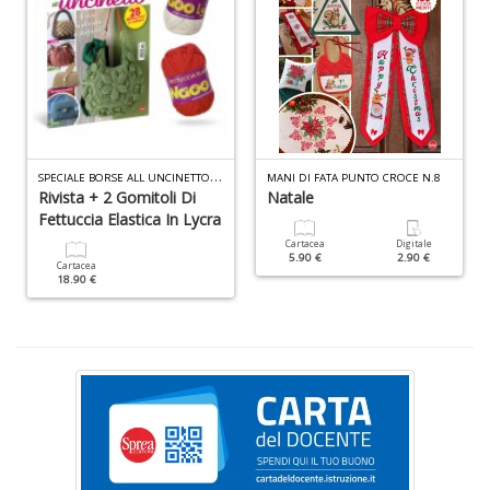
la
S
n
+
D
S
PECIALE BORSE ALL UNCINETTO WAOO LYCRA N.11
MANI DI FATA PUNTO CROCE N.8
Rivista + 2 Gomitoli Di
Natale
Cr
Fettuccia Elastica In Lycra
&
Cartacea
Digitale
V
5.90 €
2.90 €
Cartacea
n
18.90 €
+
D
E
S
S