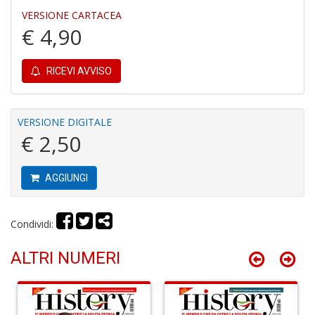
in
VERSIONE CARTACEA
D
€ 4,90
RICEVI AVVISO
VERSIONE DIGITALE
B
€ 2,50
I
L
P
AGGIUNGI
C
S
n
Condividi:
+
D
ALTRI NUMERI
M