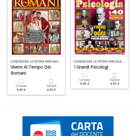
D
&
a
C
ONOSCERE LA STORIA SPECIALE N.7
C
ONOSCERE LA STORIA SPECIALE N.8
la
Vivere Al Tempo Dei
I Grandi Psicologi
t
Romani
c
Cartacea
Digitale
W
9.90 €
4.90 €
Cartacea
Digitale
M
9.90 €
4.90 €
n
+
D