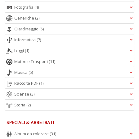
Fotografia
(4)
A
Generiche
(2)
L
O
Giardinaggio
(5)
C
n
Informatica
(7)
Leggi
(1)
Motori e Trasporti
(11)
Musica
(5)
Raccolte PDF
(1)
Scienze
(3)
Storia
(2)
SPECIALI & ARRETRATI
Album da colorare
(31)