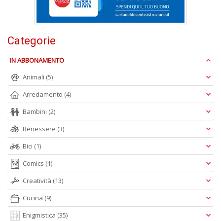
S
S
n
+
Categorie
D
IN ABBONAMENTO
Animali
(5)
Arredamento
(4)
A
5
Bambini
(2)
O
d
Benessere
(3)
V
n
Bici
(1)
+
D
Comics
(1)
Creatività
(13)
Cucina
(9)
Enigmistica
(35)