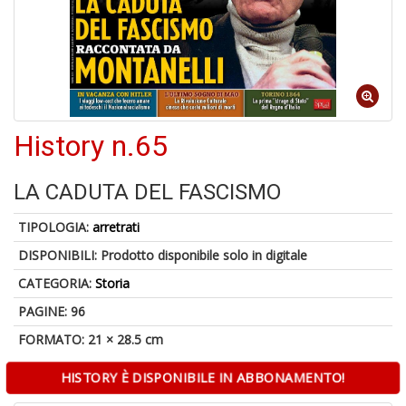
r
4
History n.65
n
in
di
LA CADUTA DEL FASCISMO
TIPOLOGIA:
arretrati
DISPONIBILI:
Prodotto disponibile solo in digitale
CATEGORIA:
Storia
PAGINE: 96
FORMATO: 21 × 28.5 cm
A
a
a
HISTORY È DISPONIBILE IN ABBONAMENTO!
A