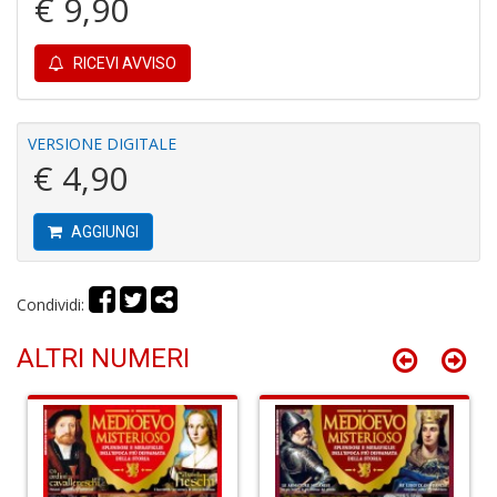
€ 9,90
V
S
n
RICEVI AVVISO
+
D
VERSIONE DIGITALE
€ 4,90
R
AGGIUNGI
p
2
Il
Condividi:
M
C
ALTRI NUMERI
I
R
p
n
+
D