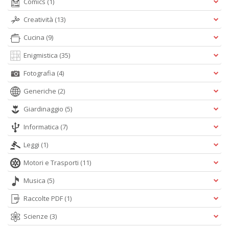
Comics
(1)
Ul
M
Creatività
(13)
M
n
Cucina
(9)
+
D
Enigmistica
(35)
Fotografia
(4)
Generiche
(2)
Giardinaggio
(5)
C
di
Informatica
(7)
c
W
Leggi
(1)
V
n
Motori e Trasporti
(11)
+
D
Musica
(5)
Raccolte PDF
(1)
Scienze
(3)