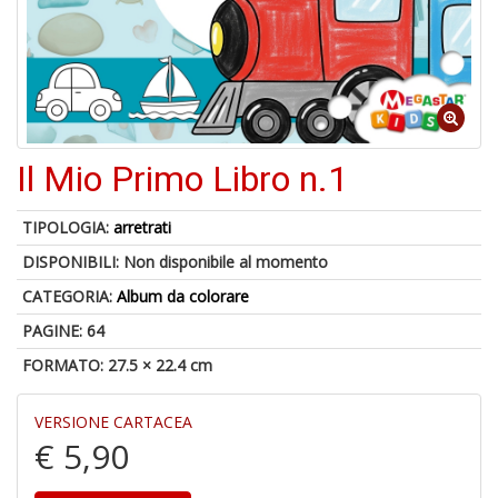
A
di
a
a
Il Mio Primo Libro n.1
B
d
TIPOLOGIA:
arretrati
DISPONIBILI:
Non disponibile al momento
CATEGORIA:
Album da colorare
PAGINE: 64
FORMATO: 27.5 × 22.4 cm
A
VERSIONE CARTACEA
à
€ 5,90
M
D
C