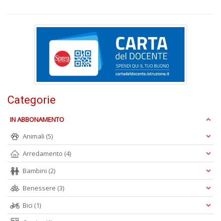
M
c
M
Di
C
Categorie
M
n
IN ABBONAMENTO
+
D
Animali
(5)
Arredamento
(4)
Bambini
(2)
M
Benessere
(3)
S
c
Bici
(1)
M