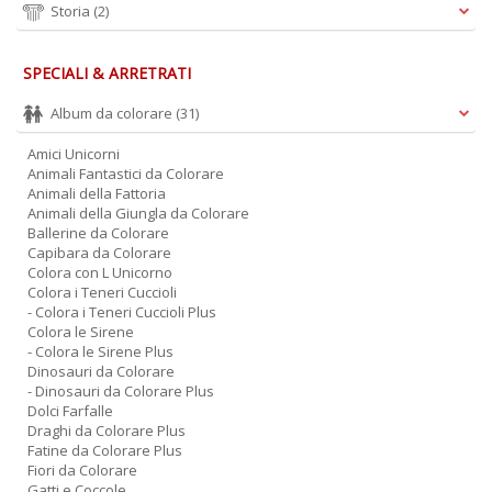
Storia
(2)
SPECIALI & ARRETRATI
A
L
Album da colorare
(31)
O
C
Amici Unicorni
n
Animali Fantastici da Colorare
Animali della Fattoria
Animali della Giungla da Colorare
Ballerine da Colorare
Capibara da Colorare
Colora con L Unicorno
Colora i Teneri Cuccioli
- Colora i Teneri Cuccioli Plus
Colora le Sirene
- Colora le Sirene Plus
Dinosauri da Colorare
- Dinosauri da Colorare Plus
Dolci Farfalle
Draghi da Colorare Plus
Fatine da Colorare Plus
Fiori da Colorare
Gatti e Coccole