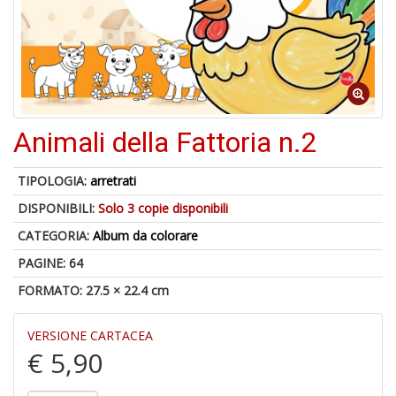
d
V
Animali della Fattoria n.2
6
TIPOLOGIA:
arretrati
f
+
DISPONIBILI:
Solo 3 copie disponibili
di
CATEGORIA:
Album da colorare
in
r
PAGINE: 64
FORMATO: 27.5 × 22.4 cm
VERSIONE CARTACEA
€ 5,90