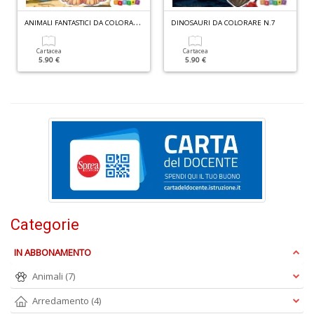
n
+
A
NIMALI FANTASTICI DA COLORARE N.1
DINOSAURI DA COLORARE N.7
D
Cartacea
Cartacea
5.90 €
5.90 €
H
n
+
D
Categorie
IN ABBONAMENTO
E
Animali
(7)
S
S
Arredamento
(4)
n