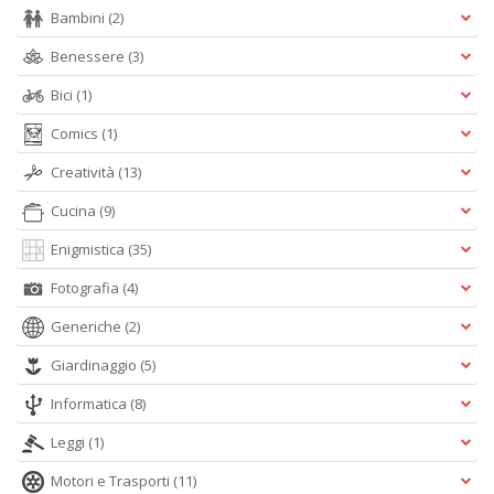
+
Bambini
(2)
D
Benessere
(3)
Bici
(1)
Comics
(1)
Fa
S
Creatività
(13)
n
+
Cucina
(9)
D
Enigmistica
(35)
Fotografia
(4)
Generiche
(2)
Giardinaggio
(5)
Informatica
(8)
A
L
Leggi
(1)
O
C
Motori e Trasporti
(11)