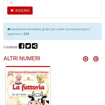
4
n
AGGIUNGI
c
c
di
in
Spedizione immediata, gratis per ordini con importo pari o
o
superiore a
20 €
Condividi:
ALTRI NUMERI
Fr
D
D
in
D
S
n
+