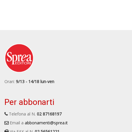
Orari:
9/13 - 14/18 lun-ven
Per abbonarti
Telefona al N.
02 87168197
Email a
abbonamenti@sprea.it
Via FAX al N.
02 56561221