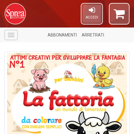
ACCEDI
ABBONAMENTI
ARRETRATI
Menù
1
n
in
di