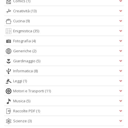
Comics
(1)
in
a
Creatività
(13)
P
V
Cucina
(9)
n
+
Enigmistica
(35)
D
Fotografia
(4)
Generiche
(2)
Giardinaggio
(5)
Informatica
(8)
Leggi
(1)
A
L
Motori e Trasporti
(11)
O
C
Musica
(5)
n
Raccolte PDF
(1)
Scienze
(3)