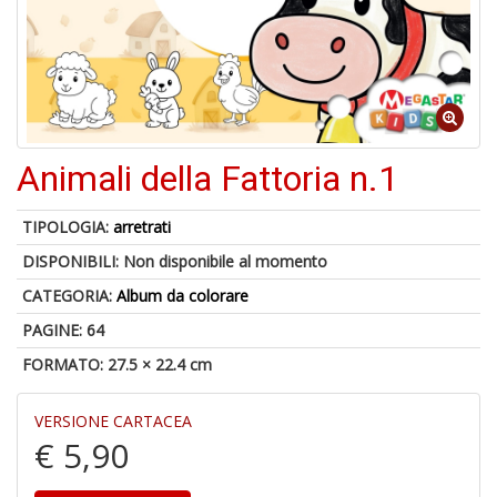
1
n
in
di
Animali della Fattoria n.1
6
TIPOLOGIA:
arretrati
n
DISPONIBILI:
Non disponibile al momento
in
di
CATEGORIA:
Album da colorare
PAGINE: 64
FORMATO: 27.5 × 22.4 cm
VERSIONE CARTACEA
€ 5,90
C
M