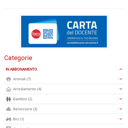
I
s
d
p
H
K
Categorie
2
n
IN ABBONAMENTO
+
D
Animali
(7)
Arredamento
(4)
Bambini
(2)
G
Benessere
(3)
e
Bici
(1)
b
c