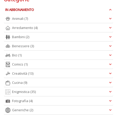
la
S
IN ABBONAMENTO
n
+
Animali
(7)
D
Arredamento
(4)
Bambini
(2)
Benessere
(3)
Cr
&
Bici
(1)
V
Comics
(1)
n
+
Creatività
(13)
D
Cucina
(9)
Enigmistica
(35)
Fotografia
(4)
E
S
Generiche
(2)
S