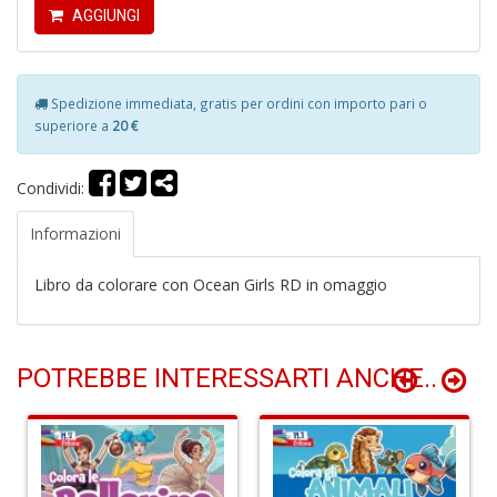
e
AGGIUNGI
M
H
S
n
Spedizione immediata, gratis per ordini con importo pari o
+
superiore a
20 €
D
Condividi:
Informazioni
P
9
Libro da colorare con Ocean Girls RD in omaggio
in
E
P
n
POTREBBE INTERESSARTI ANCHE..
+
D