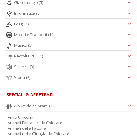
n
Giardinaggio
(5)
+
D
Informatica
(8)
Leggi
(1)
Motori e Trasporti
(11)
Musica
(5)
Raccolte PDF
(1)
A
Scienze
(3)
L
O
Storia
(2)
C
n
SPECIALI & ARRETRATI
Album da colorare
(31)
Amici Unicorni
Animali Fantastici da Colorare
Animali della Fattoria
Animali della Giungla da Colorare