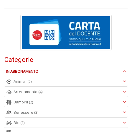
+
D
Il
f
d
N
Categorie
I
L
IN ABBONAMENTO
P
C
Animali
(5)
n
+
Arredamento
(4)
D
Bambini
(2)
Benessere
(3)
Bici
(1)
F