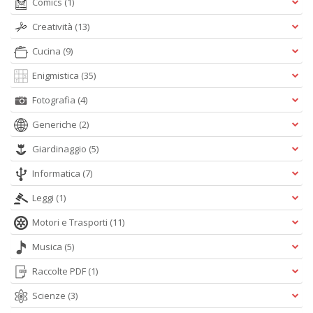
Comics
(1)
s
t
Creatività
(13)
da
f
Cucina
(9)
C
C
Enigmistica
(35)
n
Fotografia
(4)
+
D
Generiche
(2)
Giardinaggio
(5)
Informatica
(7)
Leggi
(1)
Motori e Trasporti
(11)
A
L
Musica
(5)
O
C
Raccolte PDF
(1)
n
Scienze
(3)