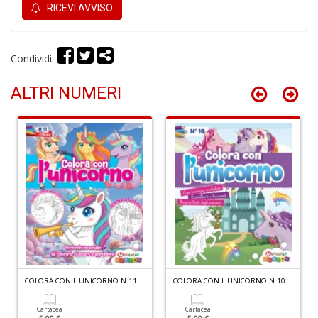
RICEVI AVVISO
Condividi:
P
F
C
ALTRI NUMERI
R
M
n
+
D
P
M
B
n
COLORA CON L UNICORNO N.11
COLORA CON L UNICORNO N.10
+
D
Cartacea
Cartacea