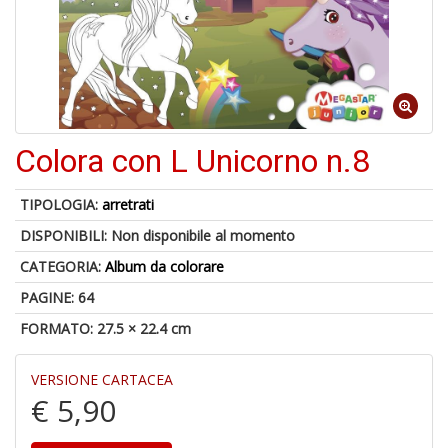
V
lo
Y
Colora con L Unicorno n.8
t
di
P
TIPOLOGIA:
arretrati
DISPONIBILI:
Non disponibile al momento
CATEGORIA:
Album da colorare
PAGINE: 64
U
FORMATO: 27.5 × 22.4 cm
A
c
B
VERSIONE CARTACEA
€ 5,90