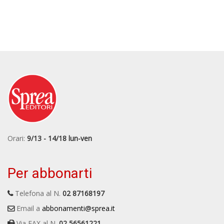
Orari:
9/13 - 14/18 lun-ven
Per abbonarti
Telefona al N.
02 87168197
Email a
abbonamenti@sprea.it
Via FAX al N.
02 56561221