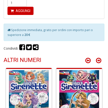
n
+
AGGIUNGI
D
Spedizione immediata, gratis per ordini con importo pari o
superiore a
20 €
M
di
Condividi:
F
P
C
ALTRI NUMERI
n
+
D
D
a
i