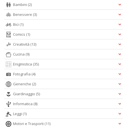
in
Bambini
(2)
a
P
Benessere
(3)
V
n
Bici
(1)
+
Comics
(1)
D
Creatività
(13)
Cucina
(9)
Enigmistica
(35)
Fotografia
(4)
A
Generiche
(2)
L
O
Giardinaggio
(5)
C
Informatica
(8)
n
Leggi
(1)
Motori e Trasporti
(11)