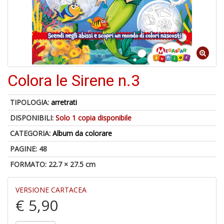
1
n
in
di
Colora le Sirene n.3
6
TIPOLOGIA:
arretrati
n
DISPONIBILI:
Solo 1 copia disponibile
in
di
CATEGORIA:
Album da colorare
PAGINE: 48
FORMATO: 22.7 × 27.5 cm
VERSIONE CARTACEA
€ 5,90
C
M