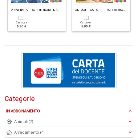
A
NIMALI FANTASTICI DA COLORARE N.1
PRINCIPESSE DA COLORARE N.5
Cartacea
Cartacea
5.90 €
5.90 €
I
s
d
p
H
K
2
n
+
D
Categorie
IN ABBONAMENTO
G
Animali
(7)
e
b
Arredamento
(4)
c