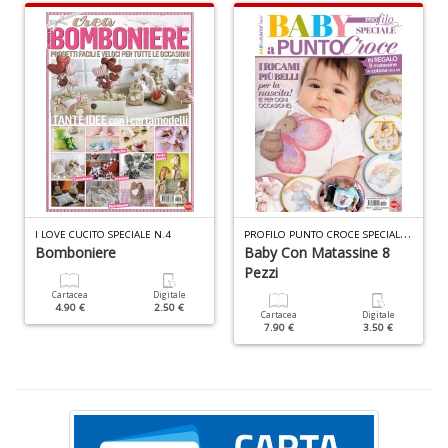
L
P
n
+
D
S
P
P
ROFILO PUNTO CROCE SPECIALE N.2
I LOVE CUCITO SPECIALE N.4
P
Bomboniere
Baby Con Matassine 8
M
Pezzi
n
+
Cartacea
Digitale
4.90 €
2.50 €
D
Cartacea
Digitale
7.90 €
3.50 €
c
C