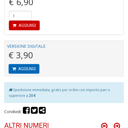
€ 6,90
r
AGGIUNGI
VERSIONE DIGITALE
Fa
€ 3,90
C
S
n
+
AGGIUNGI
D
Spedizione immediata, gratis per ordini con importo pari o
superiore a
20 €
6
Condividi:
t
Il
M
ALTRI NUMERI
A