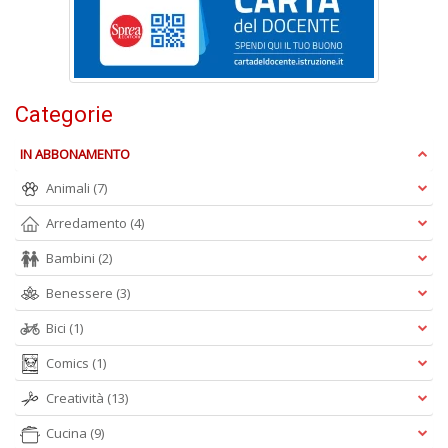
n
+
D
Categorie
IN ABBONAMENTO
Animali
(7)
Arredamento
(4)
A
L
Bambini
(2)
O
C
Benessere
(3)
n
Bici
(1)
Comics
(1)
Creatività
(13)
Cucina
(9)