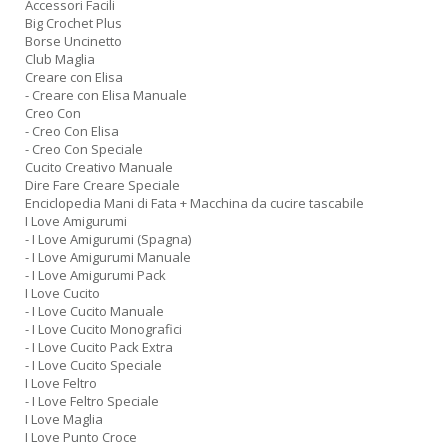
Accessori Facili
Big Crochet Plus
Borse Uncinetto
Club Maglia
Creare con Elisa
- Creare con Elisa Manuale
Creo Con
- Creo Con Elisa
- Creo Con Speciale
Cucito Creativo Manuale
Dire Fare Creare Speciale
Enciclopedia Mani di Fata + Macchina da cucire tascabile
I Love Amigurumi
- I Love Amigurumi (Spagna)
- I Love Amigurumi Manuale
- I Love Amigurumi Pack
I Love Cucito
- I Love Cucito Manuale
- I Love Cucito Monografici
- I Love Cucito Pack Extra
- I Love Cucito Speciale
I Love Feltro
- I Love Feltro Speciale
I Love Maglia
I Love Punto Croce