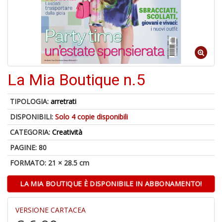
A
a
La Mia Boutique n.5
a
L
P
TIPOLOGIA:
arretrati
DISPONIBILI:
Solo 4 copie disponibili
CATEGORIA:
Creatività
PAGINE: 80
FORMATO: 21 × 28.5 cm
6
LA MIA BOUTIQUE È DISPONIBILE IN ABBONAMENTO!
f
+
di
VERSIONE CARTACEA
in