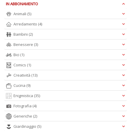
IN ABBONAMENTO
S
Animali
(5)
S
n
Arredamento
(4)
+
D
Bambini
(2)
Benessere
(3)
Bici
(1)
F
Comics
(1)
C
Creatività
(13)
B
d
Cucina
(9)
e
n
Enigmistica
(35)
+
D
Fotografia
(4)
Generiche
(2)
Giardinaggio
(5)