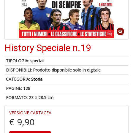
6
n
in
di
History Speciale n.19
TIPOLOGIA:
speciali
DISPONIBILI:
Prodotto disponibile solo in digitale
CATEGORIA:
Storia
PAGINE: 128
A
a
FORMATO: 23 × 28.5 cm
a
O
d
VERSIONE CARTACEA
V
€ 9,90