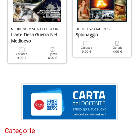
(d
n
+
D
M
EDIOEVO MISTERIOSO SPECIALE N.1
HISTORY SPECIALE N.12
L'arte Della Guerra Nel
Spionaggio
Medioevo
Cartacea
Digitale
9.90 €
4.90 €
Gl
Cartacea
Digitale
9.90 €
4.90 €
u
d
D
H
S
n
+
D
Categorie