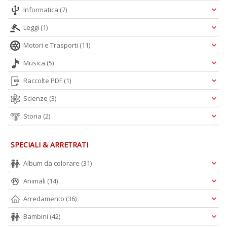
Is
Informatica
(7)
di
po
Leggi
(1)
K
Motori e Trasporti
(11)
n
+
Musica
(5)
D
Raccolte PDF
(1)
Scienze
(3)
Storia
(2)
SPECIALI & ARRETRATI
A
L
Album da colorare
(31)
O
C
Animali
(14)
n
Arredamento
(36)
Bambini
(42)