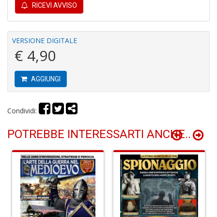
RICEVI AVVISO
VERSIONE DIGITALE
€ 4,90
I
B
V
AGGIUNGI
n
+
D
Condividi:
POTREBBE INTERESSARTI ANCHE..
R
P
2
G
V
R
P