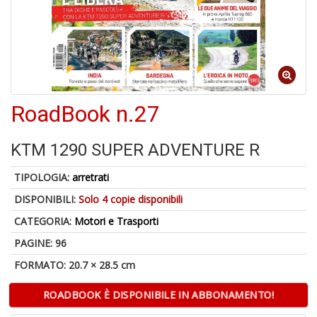
4
n
in
di
RoadBook n.27
1
f
KTM 1290 SUPER ADVENTURE R
TIPOLOGIA:
arretrati
DISPONIBILI:
Solo 4 copie disponibili
CATEGORIA:
Motori e Trasporti
E
PAGINE: 96
d
FORMATO: 20.7 × 28.5 cm
R
C
ROADBOOK È DISPONIBILE IN ABBONAMENTO!
R
S