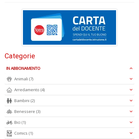
n
+
D
Categorie
IN ABBONAMENTO
A
L
Animali
(7)
O
C
Arredamento
(4)
n
Bambini
(2)
Benessere
(3)
Bici
(1)
Comics
(1)