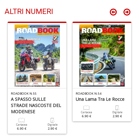
T
ALTRI NUMERI
le
s
d
m
S
W
F
D
e
R
n
+
D
ROADBOOK N.55
ROADBOOK N.54
A SPASSO SULLE
Una Lama Tra Le Rocce
STRADE NASCOSTE DEL
MODENESE
Cartacea
Digitale
6.90 €
2.90 €
Cartacea
Digitale
6.90 €
2.90 €
Cr