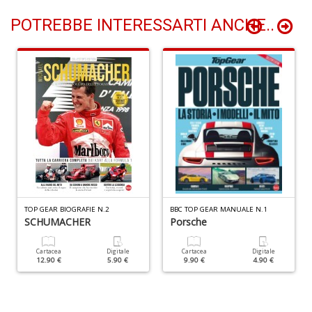
&
POTREBBE INTERESSARTI ANCHE..
V
R
n
+
D
c
C
n
+
D
TOP GEAR BIOGRAFIE N.2
BBC TOP GEAR MANUALE N.1
SCHUMACHER
Porsche
Cartacea
Digitale
Cartacea
Digitale
12.90 €
5.90 €
9.90 €
4.90 €
Fa
C
G