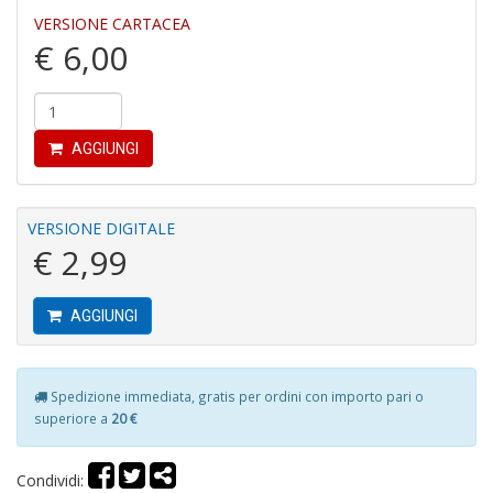
n
VERSIONE CARTACEA
+
€ 6,00
D
AGGIUNGI
D
di
c
VERSIONE DIGITALE
R
€ 2,99
p
fr
a
AGGIUNGI
a
S
n
+
Spedizione immediata, gratis per ordini con importo pari o
D
superiore a
20 €
Condividi: