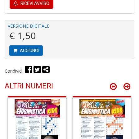
RICEVI AVVISO
C
VERSIONE DIGITALE
P
€ 1,50
P
C
n
AGGIUNGI
+
D
Condividi:
ALTRI NUMERI
B
n
+
D