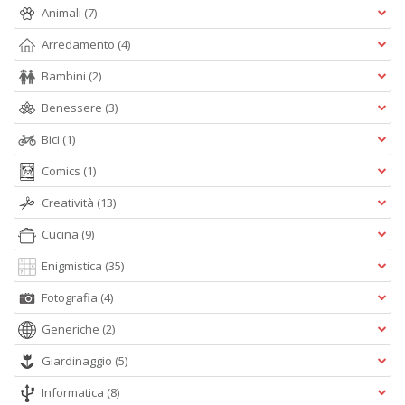
D
Animali
(7)
Arredamento
(4)
Bambini
(2)
Benessere
(3)
Bici
(1)
A
Comics
(1)
L
O
Creatività
(13)
C
n
Cucina
(9)
Enigmistica
(35)
Fotografia
(4)
Generiche
(2)
Giardinaggio
(5)
Informatica
(8)