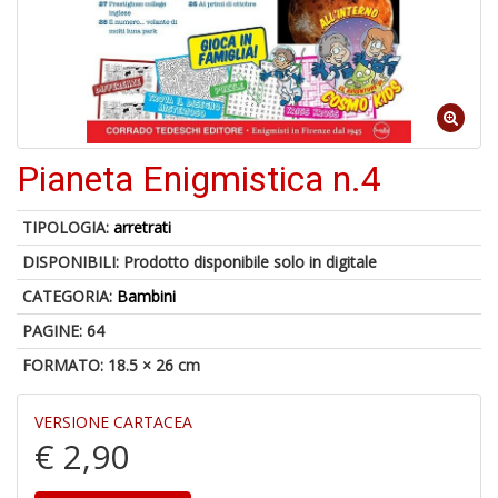
6
n
c
c
Pianeta Enigmistica n.4
di
in
o
TIPOLOGIA:
arretrati
DISPONIBILI:
Prodotto disponibile solo in digitale
CATEGORIA:
Bambini
PAGINE: 64
A
FORMATO: 18.5 × 26 cm
a
G
S
VERSIONE CARTACEA
€ 2,90