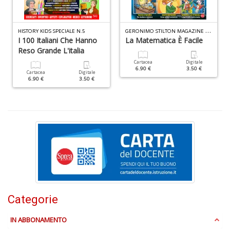
G
ERONIMO STILTON MAGAZINE SPECIALE N.6
HISTORY KIDS SPECIALE N.5
I 100 Italiani Che Hanno
La Matematica È Facile
Fr
Reso Grande L'italia
di
Cartacea
Digitale
m
6.90 €
3.50 €
Cartacea
Digitale
e
6.90 €
3.50 €
c
R
T
n
+
D
C
Categorie
G
n
IN ABBONAMENTO
+