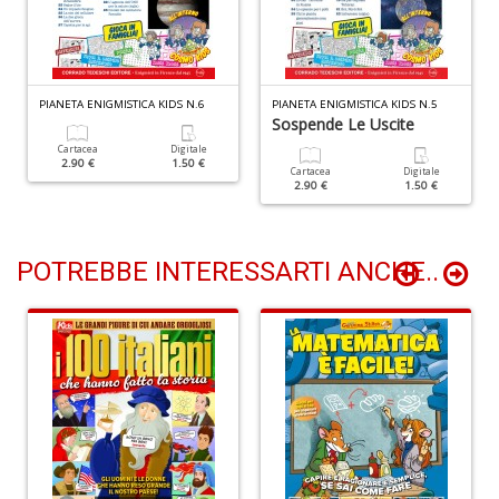
S
d
m
H
PIANETA ENIGMISTICA KIDS N.6
PIANETA ENIGMISTICA KIDS N.5
D
Sospende Le Uscite
n
Cartacea
Digitale
+
2.90 €
1.50 €
Cartacea
Digitale
D
2.90 €
1.50 €
POTREBBE INTERESSARTI ANCHE..
N
c
S
n
+
D