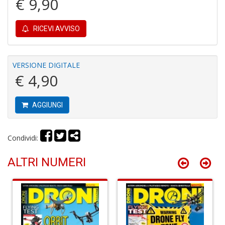
€ 9,90
P
pi
RICEVI AVVISO
r
R
T
S
VERSIONE DIGITALE
P
€ 4,90
Pi
n
+
AGGIUNGI
D
Condividi:
ALTRI NUMERI
D
G
St
M
S
n
+