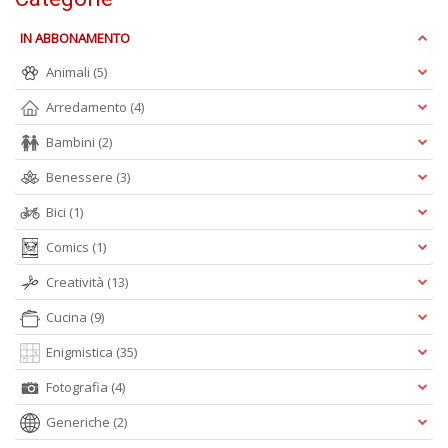
n
+
IN ABBONAMENTO
D
Animali
(5)
Arredamento
(4)
Bambini
(2)
Benessere
(3)
Bici
(1)
A
L
Comics
(1)
O
C
Creatività
(13)
n
Cucina
(9)
Enigmistica
(35)
Fotografia
(4)
Generiche
(2)