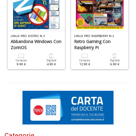
A
f
B
T
G
n
+
LINUX PRO DISTRO N.3
LINUX PRO RASPBERRY N.2
D
Abbandona Windows Con
Retro Gaming Con
ZorinOS
Raspberry Pi
Cartacea
Digitale
Cartacea
Digitale
9.90 €
4.90 €
12.90 €
6.90 €
D
Q
n
+
D
C
G
Categorie