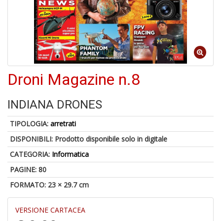
A
di
a
a
R
Droni Magazine n.8
INDIANA DRONES
TIPOLOGIA:
arretrati
5
n
DISPONIBILI:
Prodotto disponibile solo in digitale
in
CATEGORIA:
Informatica
di
PAGINE: 80
FORMATO: 23 × 29.7 cm
VERSIONE CARTACEA