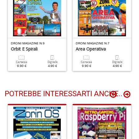
D
A
DRONI MAGAZINE N.9
DRONI MAGAZINE N.7
d
Orbit E Spirali
Area Operativa
p
P
Cartacea
Digitale
Cartacea
Digitale
D
9.90 €
4.90 €
9.90 €
4.90 €
M
n
+
D
POTREBBE INTERESSARTI ANCHE..