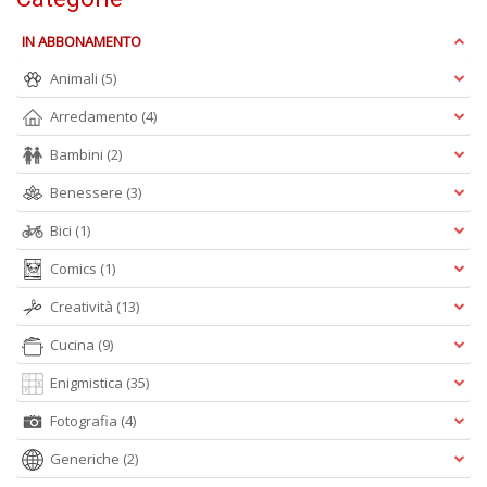
IN ABBONAMENTO
Animali
(5)
Arredamento
(4)
Bambini
(2)
A
Benessere
(3)
L
O
Bici
(1)
C
n
Comics
(1)
Creatività
(13)
Cucina
(9)
Enigmistica
(35)
Fotografia
(4)
Generiche
(2)