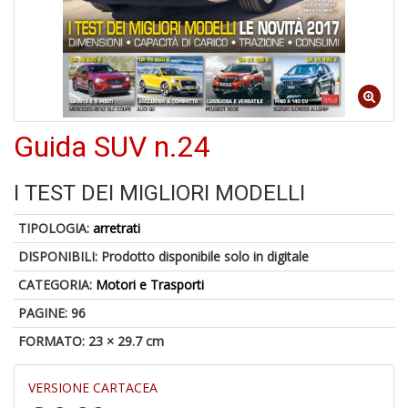
A
a
R
Guida SUV n.24
I TEST DEI MIGLIORI MODELLI
TIPOLOGIA:
arretrati
4
n
DISPONIBILI:
Prodotto disponibile solo in digitale
in
di
CATEGORIA:
Motori e Trasporti
PAGINE: 96
FORMATO: 23 × 29.7 cm
VERSIONE CARTACEA