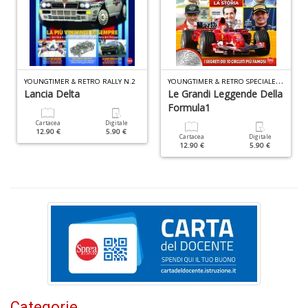
n
+
D
Y
OUNGTIMER & RETRO SPECIALE N.1
YOUNGTIMER & RETRO RALLY N.2
Lancia Delta
Le Grandi Leggende Della
Formula1
Cr
Cartacea
Digitale
&
12.90 €
5.90 €
Cartacea
Digitale
V
12.90 €
5.90 €
n
+
D
S
S
n
+
Categorie
D