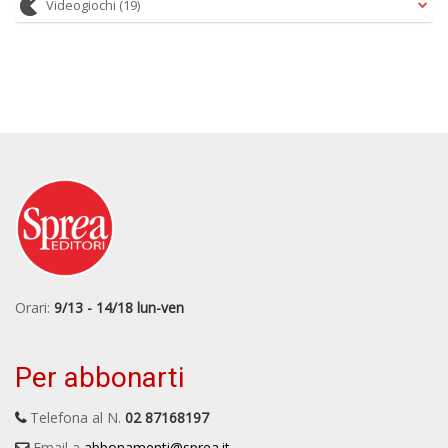
Videogiochi
(19)
Orari:
9/13 - 14/18 lun-ven
Per abbonarti
Telefona al N.
02 87168197
Email a
abbonamenti@sprea.it