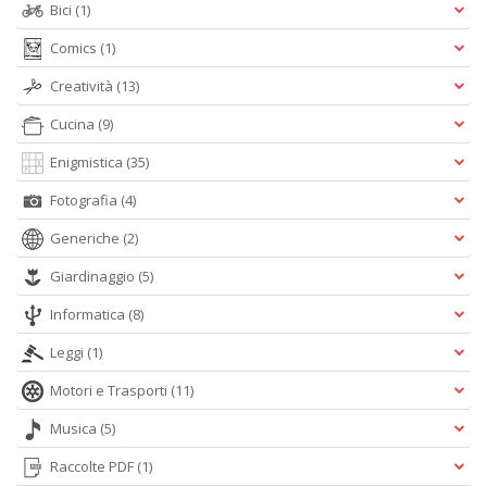
D
Bici
(1)
Comics
(1)
Creatività
(13)
Cucina
(9)
Enigmistica
(35)
A
Fotografia
(4)
L
O
Generiche
(2)
C
n
Giardinaggio
(5)
Informatica
(8)
Leggi
(1)
Motori e Trasporti
(11)
Musica
(5)
Raccolte PDF
(1)