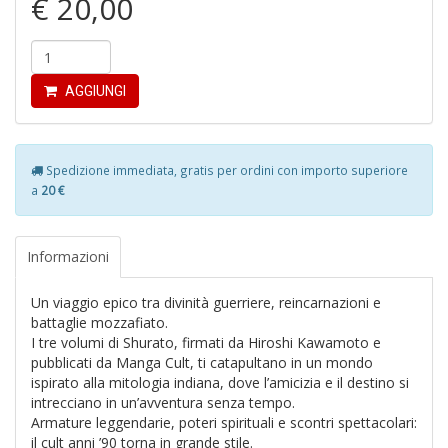
€ 20,00
P
M
P
n
+
AGGIUNGI
D
Spedizione immediata, gratis per ordini con importo superiore
a
20 €
L
G
Informazioni
C
d
S
Un viaggio epico tra divinità guerriere, reincarnazioni e
C
battaglie mozzafiato.
la
I tre volumi di Shurato, firmati da Hiroshi Kawamoto e
S
pubblicati da Manga Cult, ti catapultano in un mondo
S
ispirato alla mitologia indiana, dove l’amicizia e il destino si
n
intrecciano in un’avventura senza tempo.
+
Armature leggendarie, poteri spirituali e scontri spettacolari:
D
il cult anni ’90 torna in grande stile.