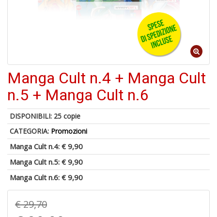
Il
m
c
+
di
Manga Cult n.4 + Manga Cult
in
o
n.5 + Manga Cult n.6
DISPONIBILI:
25 copie
1
CATEGORIA:
Promozioni
f
Manga Cult n.4:
€ 9,90
Manga Cult n.5:
€ 9,90
Manga Cult n.6:
€ 9,90
€ 29,70
K-