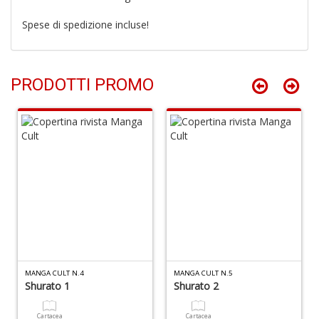
Spese di spedizione incluse!
C
c
PRODOTTI PROMO
R
C
C
n
+
D
I
MANGA CULT N.4
MANGA CULT N.5
S
Shurato 1
Shurato 2
O
D
Cartacea
Cartacea