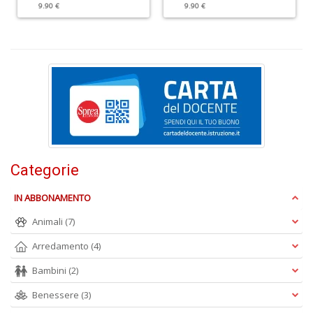
L
9.90 €
9.90 €
Il
n
+
D
S
L
n
Categorie
+
D
IN ABBONAMENTO
Animali
(7)
Arredamento
(4)
C
Bambini
(2)
G
n
Benessere
(3)
+