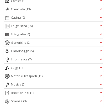
Comics
(1)
Ci
M
Creatività
(13)
n
+
Cucina
(9)
D
Enigmistica
(35)
Fotografia
(4)
Generiche
(2)
1
d
Giardinaggio
(5)
H
Informatica
(7)
R
Vi
Leggi
(1)
n
+
Motori e Trasporti
(11)
D
Musica
(5)
Raccolte PDF
(1)
Scienze
(3)