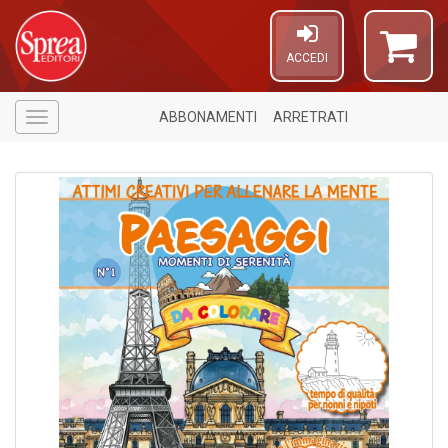
ACCEDI
ABBONAMENTI
ARRETRATI
Menù
U
a
c
E
T