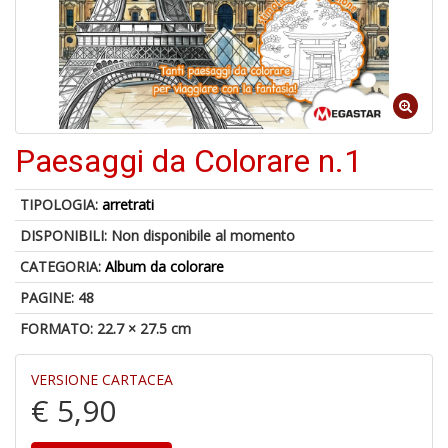
6
n
in
di
Paesaggi da Colorare n.1
TIPOLOGIA:
arretrati
DISPONIBILI:
Non disponibile al momento
CATEGORIA:
Album da colorare
U
PAGINE: 48
a
di
FORMATO: 22.7 × 27.5 cm
a
a
Il
VERSIONE CARTACEA
M
€ 5,90
C
I