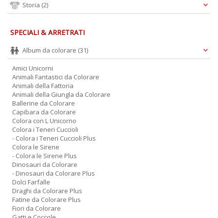
Storia
(2)
A
L
SPECIALI & ARRETRATI
O
C
Album da colorare
(31)
n
Amici Unicorni
Animali Fantastici da Colorare
Animali della Fattoria
Animali della Giungla da Colorare
Ballerine da Colorare
Capibara da Colorare
Colora con L Unicorno
Colora i Teneri Cuccioli
- Colora i Teneri Cuccioli Plus
Colora le Sirene
- Colora le Sirene Plus
Dinosauri da Colorare
- Dinosauri da Colorare Plus
Dolci Farfalle
Draghi da Colorare Plus
Fatine da Colorare Plus
Fiori da Colorare
Gatti e Coccole