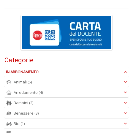
D
N
E
Categorie
T
n
IN ABBONAMENTO
+
D
Animali
(5)
Arredamento
(4)
Bambini
(2)
Benessere
(3)
Il
ri
Bici
(1)
d
t