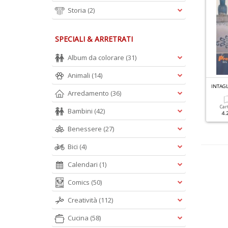
Storia
(2)
SPECIALI & ARRETRATI
Album da colorare
(31)
Animali
(14)
L PUNTO MARGHERITA N.1
PUNTI A GIORNO N.4
INTAGL
Arredamento
(36)
Cartacea
Cartacea
Car
Bambini
(42)
6.50 €
4.50 €
4.
Benessere
(27)
Bici
(4)
Calendari
(1)
Comics
(50)
Creatività
(112)
Cucina
(58)