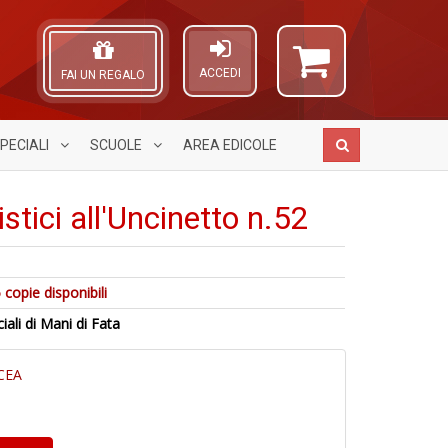
ACCEDI
FAI UN REGALO
PECIALI
SCUOLE
AREA
EDICOLE
istici all'Uncinetto n.52
A
1
A
 copie disponibili
e
T
L
L
1
O
ciali di Mani di Fata
A
I
O
C
di
L
d
n
a
C
V
CEA
a
S
n
S
n
+
+
D
D