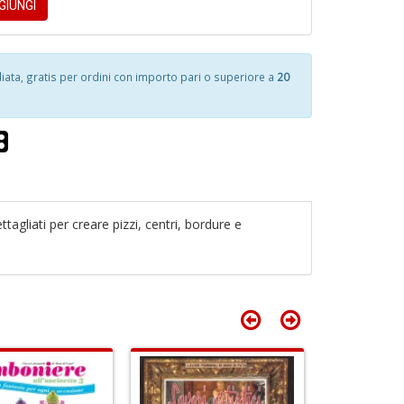
GIUNGI
1
f
ta, gratis per ordini con importo pari o superiore a
20
C
F
&
F
C
A
n
C
+
1
R
D
n
n
in
+
di
D
ttagliati per creare pizzi, centri, bordure e
P
E
I
O
M
B
di
Il
O
M
d
G
V
S