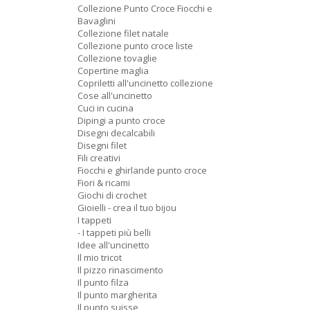
Collezione Punto Croce Fiocchi e
Bavaglini
Collezione filet natale
Collezione punto croce liste
Collezione tovaglie
Copertine maglia
Copriletti all'uncinetto collezione
Cose all'uncinetto
Cuci in cucina
Dipingi a punto croce
Disegni decalcabili
Disegni filet
Fili creativi
Fiocchi e ghirlande punto croce
Fiori & ricami
Giochi di crochet
Gioielli - crea il tuo bijou
I tappeti
- I tappeti più belli
Idee all'uncinetto
Il mio tricot
Il pizzo rinascimento
Il punto filza
Il punto margherita
Il punto suisse