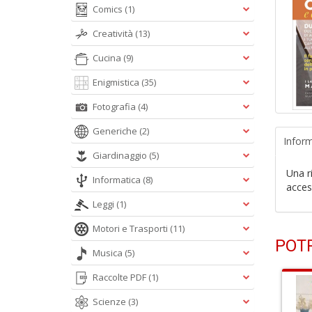
Comics
(1)
Creatività
(13)
Cucina
(9)
Enigmistica
(35)
Fotografia
(4)
Generiche
(2)
Inform
Giardinaggio
(5)
Una ri
Informatica
(8)
access
Leggi
(1)
Motori e Trasporti
(11)
POTR
Musica
(5)
Raccolte PDF
(1)
Scienze
(3)