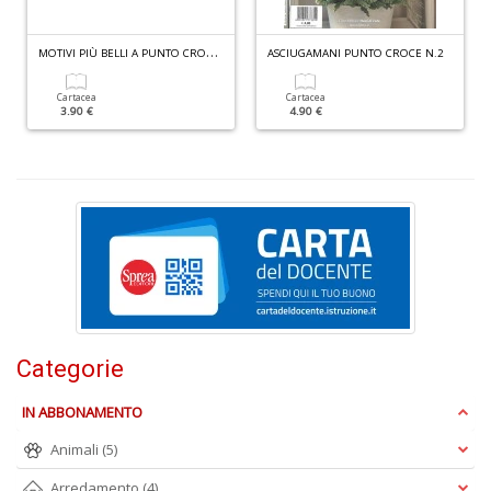
A
M
OTIVI PIÙ BELLI A PUNTO CROCE N.9
ASCIUGAMANI PUNTO CROCE N.2
s
di
Cartacea
Cartacea
a
3.90 €
4.90 €
I
L
A
M
n
+
D
Categorie
IN ABBONAMENTO
C
Animali
(5)
al
ri
Arredamento
(4)