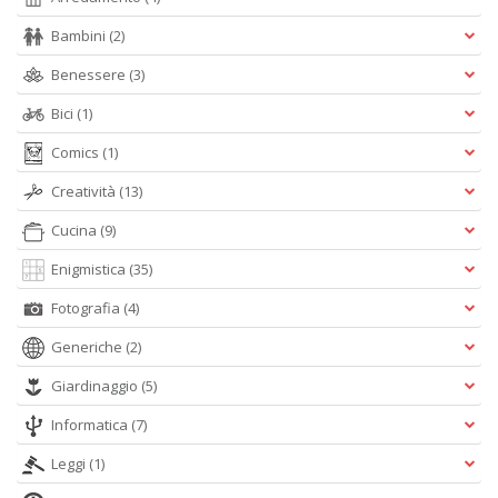
L
M
Bambini
(2)
C
V
Benessere
(3)
n
Bici
(1)
+
D
Comics
(1)
Creatività
(13)
Cucina
(9)
T
Enigmistica
(35)
il
r
Fotografia
(4)
W
M
Generiche
(2)
n
Giardinaggio
(5)
+
D
Informatica
(7)
Leggi
(1)