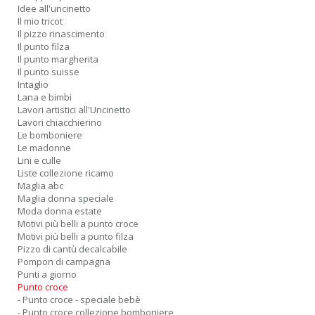
Idee all'uncinetto
Il mio tricot
Il pizzo rinascimento
Il punto filza
Il punto margherita
Il punto suisse
Intaglio
Lana e bimbi
Lavori artistici all'Uncinetto
Lavori chiacchierino
Le bomboniere
Le madonne
Lini e culle
Liste collezione ricamo
Maglia abc
Maglia donna speciale
Moda donna estate
Motivi più belli a punto croce
Motivi più belli a punto filza
Pizzo di cantù decalcabile
Pompon di campagna
Punti a giorno
Punto croce
- Punto croce - speciale bebè
- Punto croce collezione bomboniere