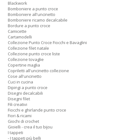
Blackwork
Bomboniere a punto croce
Bomboniere all'uncinetto
Bomboniere ricamo decalcabile
Bordure a punto croce
Camicette
Cartamodelli
Collezione Punto Croce Fiocchi e Bavaglini
Collezione filet natale
Collezione punto croce liste
Collezione tovaglie
Copertine maglia
Copriletti all'uncinetto collezione
Cose all'uncinetto
Cuci in cucina
Dipingi a punto croce
Disegni decalcabili
Disegni filet
Fili creativi
Fiocchi e ghirlande punto croce
Fiori & ricami
Giochi di crochet
Gioielli - crea il tuo bijou
I tappeti
- I tappeti più belli