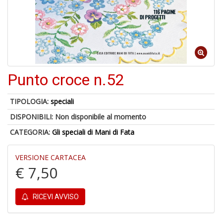
Il
M
Punto croce n.52
c
t
di
TIPOLOGIA:
speciali
P
DISPONIBILI:
Non disponibile al momento
CATEGORIA:
Gli speciali di Mani di Fata
VERSIONE CARTACEA
€ 7,50
1
n
in
di
RICEVI AVVISO