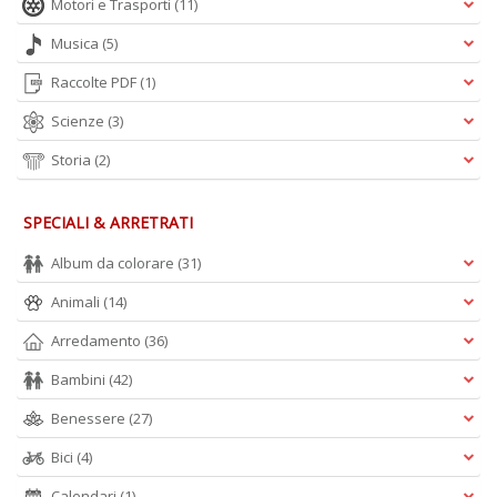
Motori e Trasporti
(11)
B
Musica
(5)
e
b
Raccolte PDF
(1)
in
eq
Scienze
(3)
D
Storia
(2)
M
n
+
SPECIALI & ARRETRATI
D
Album da colorare
(31)
Animali
(14)
Arredamento
(36)
Bambini
(42)
A
Benessere
(27)
L
O
Bici
(4)
C
n
Calendari
(1)