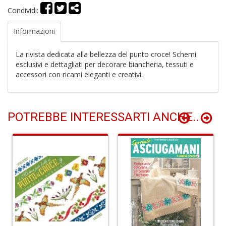
Condividi:
Informazioni
La rivista dedicata alla bellezza del punto croce! Schemi
S
esclusivi e dettagliati per decorare biancheria, tessuti e
H
accessori con ricami eleganti e creativi.
n
+
D
POTREBBE INTERESSARTI ANCHE..
G
P
S
n
+
D