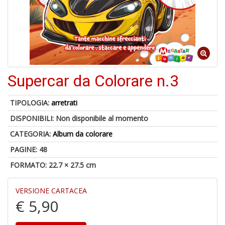
A
p
u
a
Supercar da Colorare n.3
H
TIPOLOGIA:
arretrati
DISPONIBILI:
Non disponibile al momento
CATEGORIA:
Album da colorare
PAGINE: 48
FORMATO: 22.7 × 27.5 cm
6
f
+
VERSIONE CARTACEA
di
€ 5,90
in
r