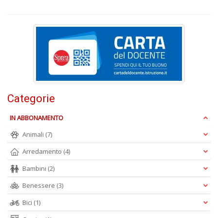
S
n
+
D
Categorie
G
A
IN ABBONAMENTO
n
+
Animali
(7)
D
Arredamento
(4)
Bambini
(2)
Benessere
(3)
L
U
Bici
(1)
di