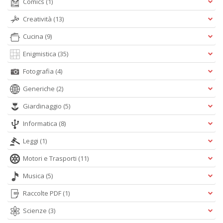
Comics
(1)
G
n
Creatività
(13)
+
D
Cucina
(9)
Enigmistica
(35)
Fotografia
(4)
Generiche
(2)
Giardinaggio
(5)
A
L
Informatica
(8)
O
Leggi
(1)
C
n
Motori e Trasporti
(11)
Musica
(5)
Raccolte PDF
(1)
Scienze
(3)