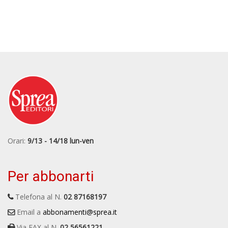
Orari:
9/13 - 14/18 lun-ven
Per abbonarti
Telefona al N.
02 87168197
Email a
abbonamenti@sprea.it
Via FAX al N.
02 56561221