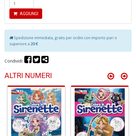
e
B
I
AGGIUNGI
L
C
S
n
Spedizione immediata, gratis per ordini con importo pari o
+
superiore a
20 €
D
Condividi:
ALTRI NUMERI
L
R
d
O
C
T
S
n
+
D