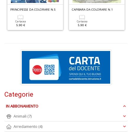
Il
M
PRINCIPESSE DA COLORARE N.5
CAPIBARA DA COLORARE N.1
G
n
Cartacea
Cartacea
+
5.90 €
5.90 €
D
M
di
F
n
+
D
Categorie
IN ABBONAMENTO
Animali
(7)
C
Arredamento
(4)
Fa