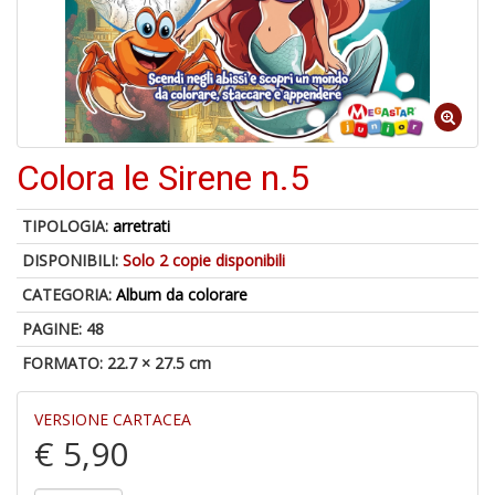
6
f
Colora le Sirene n.5
A
p
TIPOLOGIA:
arretrati
1
a
DISPONIBILI:
Solo 2 copie disponibili
a
CATEGORIA:
Album da colorare
C
PAGINE: 48
FORMATO: 22.7 × 27.5 cm
VERSIONE CARTACEA
€ 5,90
Bi