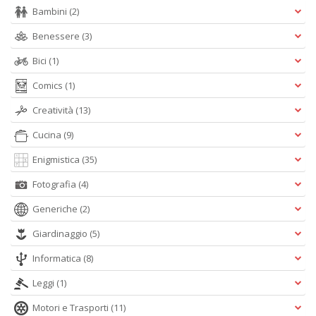
n
Bambini
(2)
+
Benessere
(3)
D
Bici
(1)
Comics
(1)
Creatività
(13)
Cucina
(9)
A
Enigmistica
(35)
L
O
Fotografia
(4)
C
Generiche
(2)
n
Giardinaggio
(5)
Informatica
(8)
Leggi
(1)
Motori e Trasporti
(11)