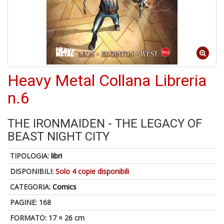
Heavy Metal Collana Libreria
1
f
n.6
+
A
d
THE IRONMAIDEN - THE LEGACY OF
c
BEAST NIGHT CITY
2
+
TIPOLOGIA:
libri
M
d
DISPONIBILI:
Solo 4 copie disponibili
re
2
CATEGORIA:
Comics
PAGINE: 168
FORMATO: 17 × 26 cm