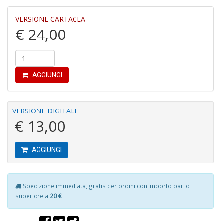
VERSIONE CARTACEA
€ 24,00
6
f
+
di
AGGIUNGI
in
r
VERSIONE DIGITALE
€ 13,00
AGGIUNGI
In
M
Spedizione immediata, gratis per ordini con importo pari o
di
superiore a
20 €
F
M
n