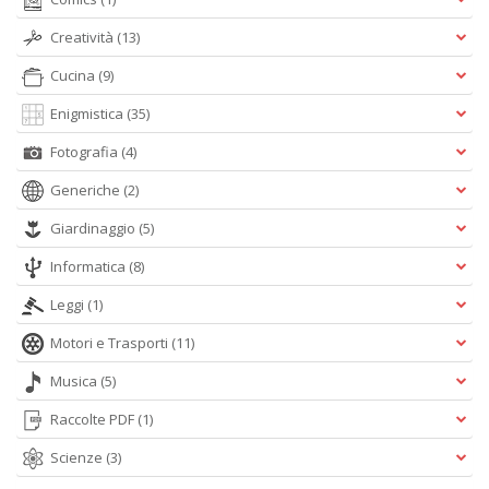
L
s
Creatività
(13)
N
R
Cucina
(9)
G
n
Enigmistica
(35)
+
D
Fotografia
(4)
Generiche
(2)
Giardinaggio
(5)
Informatica
(8)
B
n
Leggi
(1)
ap
q
Motori e Trasporti
(11)
si
Il
Musica
(5)
M
C
Raccolte PDF
(1)
I
Scienze
(3)
n
+