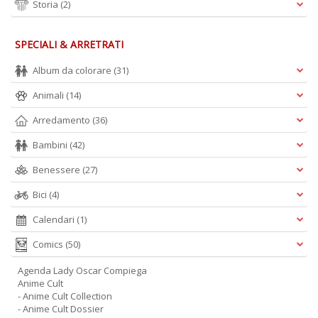
Storia
(2)
D
SPECIALI & ARRETRATI
Album da colorare
(31)
Animali
(14)
Arredamento
(36)
A
L
Bambini
(42)
O
C
Benessere
(27)
n
Bici
(4)
Calendari
(1)
Comics
(50)
Agenda Lady Oscar Compiega
Anime Cult
- Anime Cult Collection
- Anime Cult Dossier