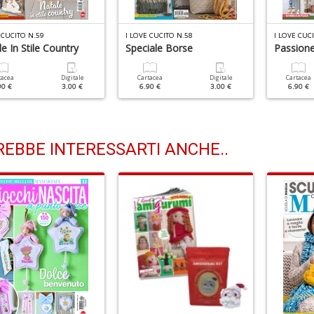
 CUCITO N.59
I LOVE CUCITO N.58
I LOVE CUC
e In Stile Country
Speciale Borse
Passione
tacea
Digitale
Cartacea
Digitale
Cartacea
90 €
3.00 €
6.90 €
3.00 €
6.90 €
EBBE INTERESSARTI ANCHE..