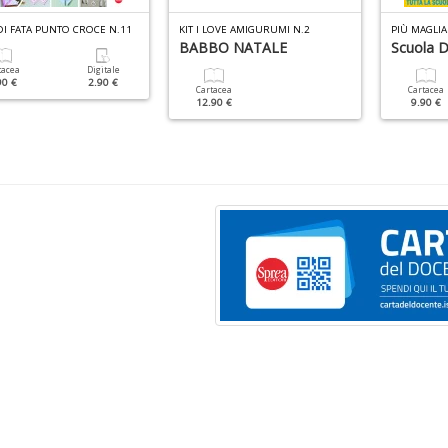
DI FATA PUNTO CROCE N.11
KIT I LOVE AMIGURUMI N.2
PIÙ MAGLI
BABBO NATALE
Scuola D
tacea
Digitale
90 €
2.90 €
Cartacea
Cartacea
12.90 €
9.90 €