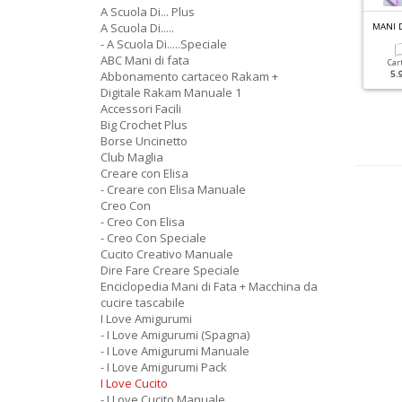
A Scuola Di... Plus
A Scuola Di.....
 LOVE FELTRO SPECIALE N.3
I LOVE AMIGURUMI MANUALE N.4
MANI 
atale
25 Progetti Per Esperte E
- A Scuola Di.....Speciale
ABC Mani di fata
Principianti
Car
Abbonamento cartaceo Rakam +
5.
Cartacea
Digitale
Digitale Rakam Manuale 1
5.90 €
2.90 €
Cartacea
Digitale
Accessori Facili
9.90 €
4.90 €
Big Crochet Plus
Borse Uncinetto
Club Maglia
Creare con Elisa
- Creare con Elisa Manuale
Creo Con
- Creo Con Elisa
- Creo Con Speciale
Cucito Creativo Manuale
Dire Fare Creare Speciale
Enciclopedia Mani di Fata + Macchina da
cucire tascabile
I Love Amigurumi
- I Love Amigurumi (Spagna)
- I Love Amigurumi Manuale
- I Love Amigurumi Pack
I Love Cucito
- I Love Cucito Manuale