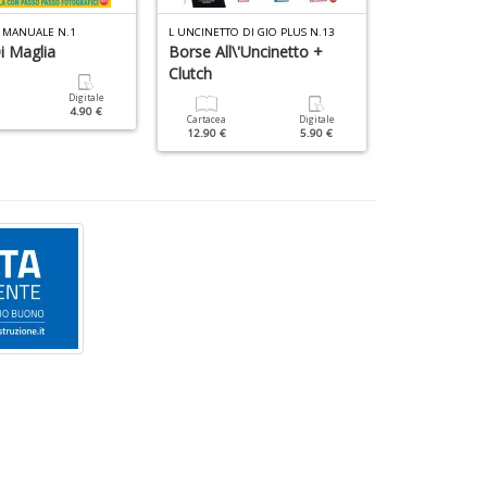
A MANUALE N.1
L UNCINETTO DI GIO PLUS N.13
i Maglia
Borse All\'Uncinetto +
Natale
Clutch
Digitale
Cartacea
4.90 €
6.90 €
Cartacea
Digitale
12.90 €
5.90 €