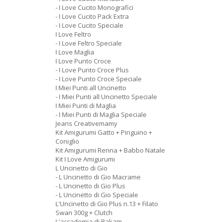
- I Love Cucito Monografici
- I Love Cucito Pack Extra
- I Love Cucito Speciale
I Love Feltro
- I Love Feltro Speciale
I Love Maglia
I Love Punto Croce
- I Love Punto Croce Plus
- I Love Punto Croce Speciale
I Miei Punti all Uncinetto
- I Miei Punti all Uncinetto Speciale
I Miei Punti di Maglia
- I Miei Punti di Maglia Speciale
Jeans Creativemamy
Kit Amigurumi Gatto + Pinguino +
Coniglio
Kit Amigurumi Renna + Babbo Natale
Kit I Love Amigurumi
L Uncinetto di Gio
- L Uncinetto di Gio Macrame
- L Uncinetto di Gio Plus
- L Uncinetto di Gio Speciale
L'Uncinetto di Gio Plus n.13 + Filato
Swan 300g + Clutch
L'accademia di Rakam