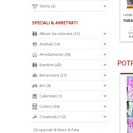
Storia
(2)
 LOVE CUCITO N.46
I LOVE CUCITO N.45
I LOVE
ealizza Il Tuo Stile
Pasqua In Allegria
Natal
SPECIALI & ARRETRATI
omantico
Album da colorare
(31)
Cartacea
Digitale
Car
5.90 €
3.00 €
6.
Cartacea
Digitale
5.90 €
3.00 €
Animali
(14)
Arredamento
(36)
POTR
Bambini
(42)
Benessere
(27)
Bici
(4)
Calendari
(1)
Comics
(50)
Creatività
(112)
Gli speciali di Mani di Fata