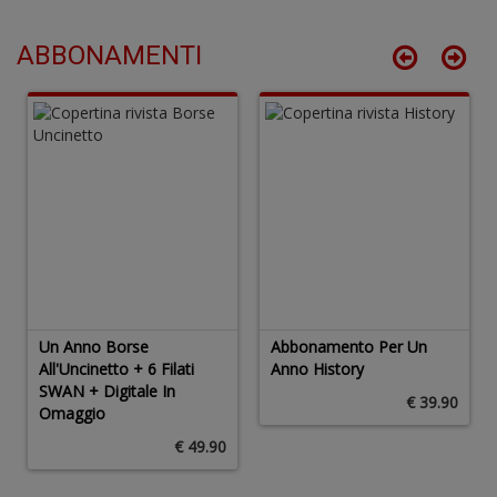
ABBONAMENTI
V
s
c
Tu
p
C
S
T
n
+
D
Un Anno Borse
Abbonamento Per Un
All'Uncinetto + 6 Filati
Anno History
SWAN + Digitale In
€ 39.90
Omaggio
€ 49.90
c
C