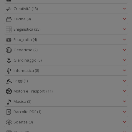
A
Creatività
(13)
L
O
Cucina
(9)
C
n
Enigmistica
(35)
Fotografia
(4)
Generiche
(2)
Giardinaggio
(5)
Informatica
(8)
Leggi
(1)
Motori e Trasporti
(11)
Musica
(5)
Raccolte PDF
(1)
Scienze
(3)