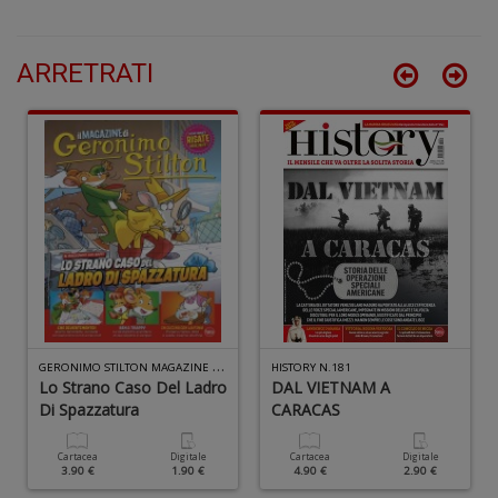
S
S
n
ARRETRATI
+
D
L
m
è
fa
G
St
M
G
ERONIMO STILTON MAGAZINE N.18
HISTORY N.181
S
Lo Strano Caso Del Ladro
DAL VIETNAM A
n
Di Spazzatura
CARACAS
+
D
Cartacea
Digitale
Cartacea
Digitale
3.90 €
1.90 €
4.90 €
2.90 €