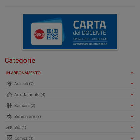
n
+
D
S
T
Categorie
B
T
IN ABBONAMENTO
G
n
Animali
(7)
+
D
Arredamento
(4)
Bambini
(2)
Benessere
(3)
Bici
(1)
Comics
(1)