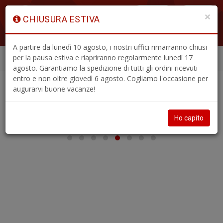
×
CHIUSURA ESTIVA
ACCEDI
A partire da lunedì 10 agosto, i nostri uffici rimarranno chiusi
per la pausa estiva e riapriranno regolarmente lunedì 17
ABBONAMENTI
ARRETRATI
Menù
agosto. Garantiamo la spedizione di tutti gli ordini ricevuti
entro e non oltre giovedì 6 agosto. Cogliamo l'occasione per
augurarvi buone vacanze!
Ho capito
A
di
a
a
V