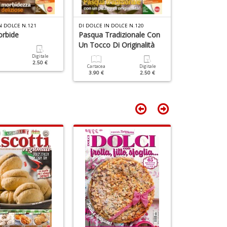
in
a
P
N DOLCE N.121
DI DOLCE IN DOLCE N.120
DI DOLCE IN DO
V
orbide
Pasqua Tradizionale Con
Frittelle E D
n
Un Tocco Di Originalità
+
Digitale
Cartacea
D
2.50 €
3.50 €
Cartacea
Digitale
3.90 €
2.50 €