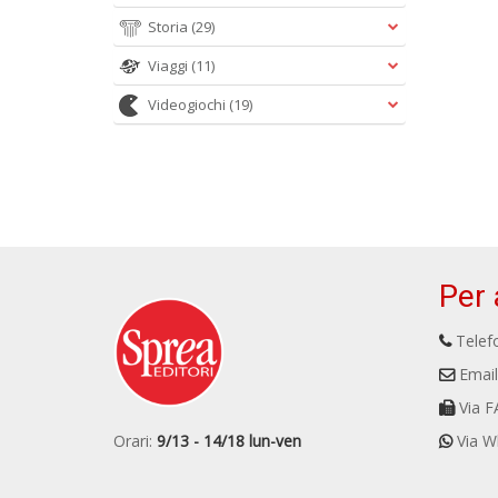
Storia
(29)
Viaggi
(11)
Videogiochi
(19)
Per 
Telefo
Email
Via F
Orari:
9/13 - 14/18 lun-ven
Via W