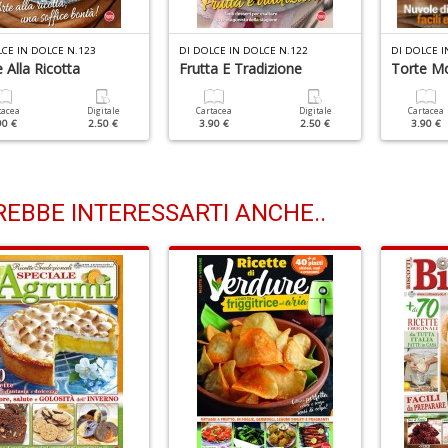
LCE IN DOLCE N.123
DI DOLCE IN DOLCE N.122
DI DOLCE I
 Alla Ricotta
Frutta E Tradizione
Torte M
tacea
Digitale
Cartacea
Digitale
Cartacea
90 €
2.50 €
3.90 €
2.50 €
3.90 €
EBBE INTERESSARTI ANCHE..