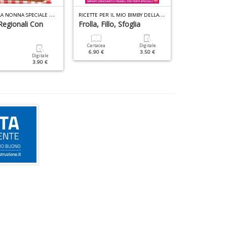
T
ORTE DELLA NONNA SPECIALE N.49
R
ICETTE PER IL MIO BIMBY DELLA NONNA N.5
CUCINA DIETETIC
 Regionali Con
Frolla, Fillo, Sfoglia
Le Migliori D
Cartacea
Digitale
Cartacea
6.90 €
3.50 €
6.90 €
Digitale
3.90 €