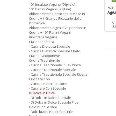
101 Insalate Vegane (Digitale)
R
ICETTE PER IL MIO BIMBY SPECIALE N.6
C
UCINA TRADIZIONALE SPECIALE N.5
101 Panini Vegani (Digitale)
asta Fresca
Ricette Riciclate
Agru
Abbonamento Cartaceo Un Mese in
Cucina + Il Grande Ricettario della
Domenica
Cartacea
Digitale
Cartacea
Digitale
Car
4.90 €
2.90 €
6.90 €
3.50 €
3.
Abbonamento digitale Vegetariani in
Cucina + 101 Panini Vegani
Biblioteca Vegana
Cucina Dietetica
- Cucina Dietetica Speciale
- Cucina Dietetica Speciale Cheto
Cucina Giapponese
Cucina Tradizionale
- Cucina Tradizionale Plus - Pinza
- Cucina Tradizionale Speciale
- Cucina Tradizionale Speciale Ricette
Cucinare Con
- Cucinare Con Passione
- Cucinare Con Speciale
Di Dolce in Dolce
- Di Dolce in Dolce Speciale
- Di Dolce in Dolce Speciale Plus
Dolci buoni e sani
- Dolci buoni e sani Speciale