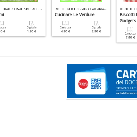
R
ICETTE TRADIZIONALI SPECIALE N.5
R
ICETTE PER FRIGGITRICI AD ARIA SPECIALE N.5
mi
Cucinare Le Verdure
Biscotti
Gadgets
tacea
Digitale
Cartacea
Digitale
90 €
1.90 €
4.90 €
2.90 €
Cartacea
7.90 €