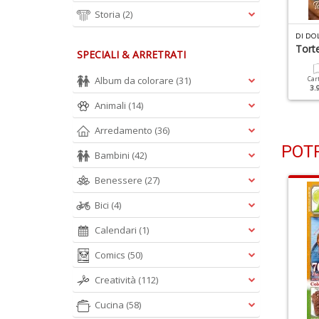
Storia
(2)
I DOLCE IN DOLCE N.110
DI DOLCE IN DOLCE N.109
DI DO
peciale Tiramisù Alla
Senza Glutine
Torte
SPECIALI & ARRETRATI
rutta
Album da colorare
(31)
Cartacea
Digitale
Car
2.90 €
1.50 €
3.
Cartacea
Digitale
2.90 €
1.50 €
Animali
(14)
Arredamento
(36)
POTR
Bambini
(42)
Benessere
(27)
Bici
(4)
Calendari
(1)
Comics
(50)
Creatività
(112)
Cucina
(58)