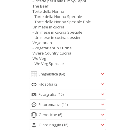
- Ricette per il mio Bimby-Tappi
The Beef
Torte della Nonna
- Torte della Nonna Speciale
- Torte della Nonna Speciale Dolci
Un mese in cucina
- Un mese in cucina Speciale
- Un mese in cucina dossier
Vegetarian
- Vegetariani in Cucina
Vivere Country Cucina
We Veg
- We Veg Speciale
Enigmistica
(84)
Filosofia
(2)
Fotografia
(15)
Fotoromanzi
(11)
Generiche
(6)
Giardinaggio
(16)