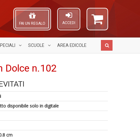
ACCEDI
FAI UN REGALO
PECIALI
SCUOLE
AREA
EDICOLE
in Dolce n.102
EVITATI
C
A
P
1
M
L
il
i
n
n
O
r
in
+
C
to disponibile solo in digitale
d
di
D
n
W
V
n
+
0.8 cm
D