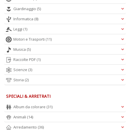
+
Giardinaggio
(5)
D
Informatica
(8)
Leggi
(1)
Motori e Trasporti
(11)
Musica
(5)
A
Raccolte PDF
(1)
L
O
Scienze
(3)
C
n
Storia
(2)
SPECIALI & ARRETRATI
Album da colorare
(31)
Animali
(14)
Arredamento
(36)