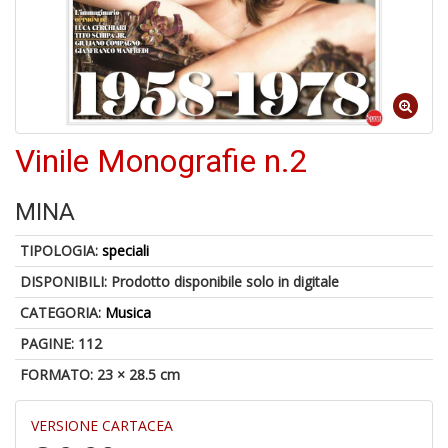
U
a
c
Il
C
Vinile Monografie n.2
MINA
6
n
TIPOLOGIA:
speciali
in
di
DISPONIBILI:
Prodotto disponibile solo in digitale
CATEGORIA:
Musica
PAGINE: 112
FORMATO: 23 × 28.5 cm
VERSIONE CARTACEA
C