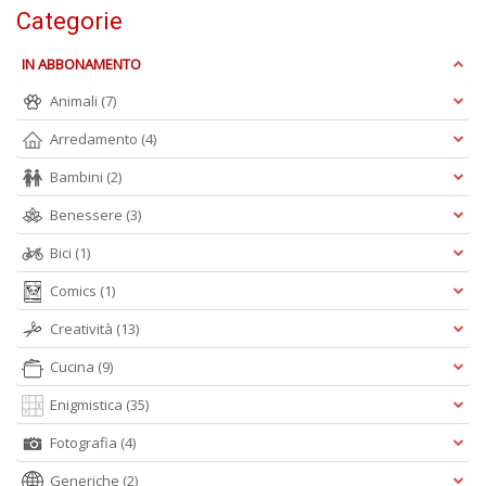
R
Categorie
P
n
IN ABBONAMENTO
+
D
Animali
(7)
Arredamento
(4)
Bambini
(2)
S
Benessere
(3)
L
Bici
(1)
n
+
Comics
(1)
D
Creatività
(13)
Cucina
(9)
Enigmistica
(35)
I
C
Fotografia
(4)
Fa
n
Generiche
(2)