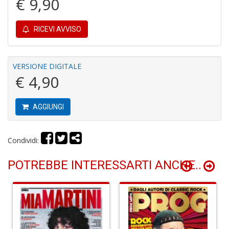
€ 9,90
P
P
C
RICEVI AVVISO
n
+
D
VERSIONE DIGITALE
€ 4,90
AGGIUNGI
Il
M
O
P
Condividi:
Il
M
POTREBBE INTERESSARTI ANCHE..
O
P
n
+
D