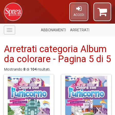
ACCEDI
ABBONAMENTI
ARRETRATI
Menù
Arretrati categoria Album
da colorare - Pagina 5 di 5
Mostrando
8
di
104
risultati.
1
n
in
di