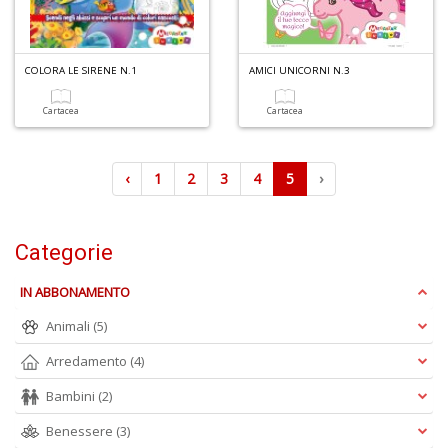
COLORA LE SIRENE N.1
AMICI UNICORNI N.3
Q
Cartacea
Cartacea
d
st
H
‹
1
2
3
4
5
›
Q
n
+
D
Categorie
IN ABBONAMENTO
Animali
(5)
Arredamento
(4)
Bambini
(2)
Il
M
Benessere
(3)
C