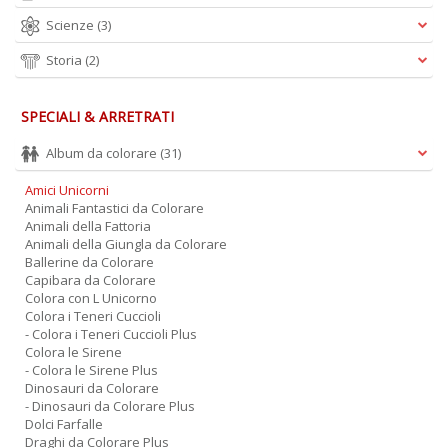
M
Scienze
(3)
M
n
Storia
(2)
+
D
SPECIALI & ARRETRATI
Album da colorare
(31)
Amici Unicorni
Animali Fantastici da Colorare
Animali della Fattoria
Animali della Giungla da Colorare
A
Ballerine da Colorare
Capibara da Colorare
L
Colora con L Unicorno
O
Colora i Teneri Cuccioli
C
- Colora i Teneri Cuccioli Plus
n
Colora le Sirene
- Colora le Sirene Plus
Dinosauri da Colorare
- Dinosauri da Colorare Plus
Dolci Farfalle
Draghi da Colorare Plus