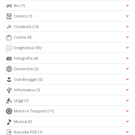
I
Bici
(1)
n
+
Comics
(1)
D
Creatività
(13)
Cucina
(9)
Enigmistica
(35)
B
Fotografia
(4)
T
Il
Generiche
(2)
M
C
Giardinaggio
(5)
n
+
Informatica
(7)
D
Leggi
(1)
Motori e Trasporti
(11)
Musica
(5)
I
Raccolte PDF
(1)
1