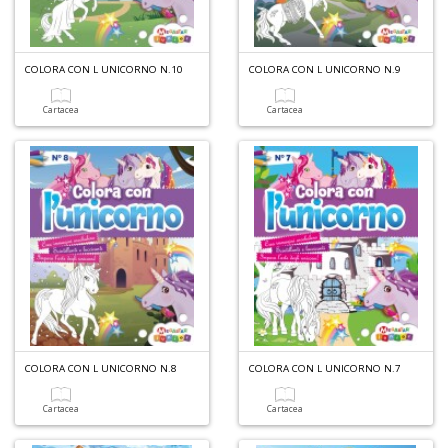
A
COLORA CON L UNICORNO N.10
COLORA CON L UNICORNO N.9
p
u
Cartacea
Cartacea
a
M
C
A
a
G
S
COLORA CON L UNICORNO N.8
COLORA CON L UNICORNO N.7
Cartacea
Cartacea