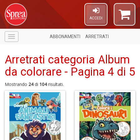
ACCEDI
ABBONAMENTI
ARRETRATI
Menù
Arretrati categoria Album
da colorare - Pagina 4 di 5
Mostrando
24
di
104
risultati.
1
n
in
di