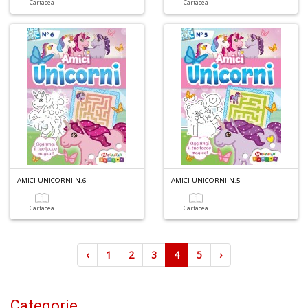
Cartacea
Cartacea
AMICI UNICORNI N.6
AMICI UNICORNI N.5
Cartacea
Cartacea
‹
1
2
3
4
5
›
Categorie