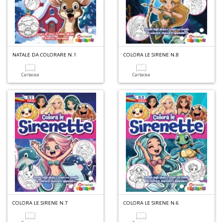
Q
NATALE DA COLORARE N.1
COLORA LE SIRENE N.8
d
st
Cartacea
Cartacea
H
Q
n
+
D
Il
COLORA LE SIRENE N.7
COLORA LE SIRENE N.6
M
C