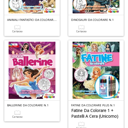
A
A
NIMALI FANTASTICI DA COLORARE N.1
DINOSAURI DA COLORARE N.1
p
u
Cartacea
Cartacea
a
M
C
A
a
G
S
BALLERINE DA COLORARE N.1
FATINE DA COLORARE PLUS N.1
Fatine Da Colorare 1 +
Pastelli A Cera (unicorno)
Cartacea