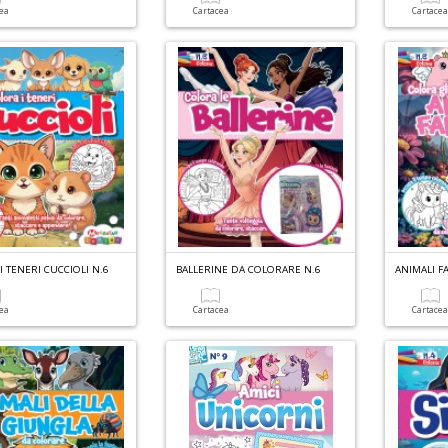
cea
Cartacea
Cartace
 TENERI CUCCIOLI N.6
BALLERINE DA COLORARE N.6
cea
Cartacea
Cartace