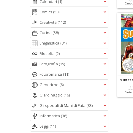
Calendari
(1)
Carta
Comics
(50)
Creatività
(112)
Cucina
(58)
Enigmistica
(84)
Filosofia
(2)
Fotografia
(15)
Fotoromanzi
(11)
SUPERER
Generiche
(6)
Carta
Giardinaggio
(16)
Gli speciali di Mani di Fata
(83)
Informatica
(36)
Leggi
(11)