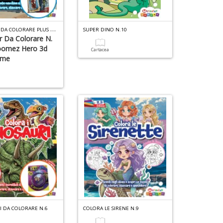
A
n
P
+
V
D
S
UPERCAR DA COLORARE PLUS N.4
SUPER DINO N.10
n
r Da Colorare N.
+
oomez Hero 3d
Cartacea
D
ame
U
1
a
fa
n
d
c
a
c
Q
C
di
P
S
in
n
n
o
+
+
D
D
1
n
I DA COLORARE N.6
COLORA LE SIRENE N.9
Fr
in
D