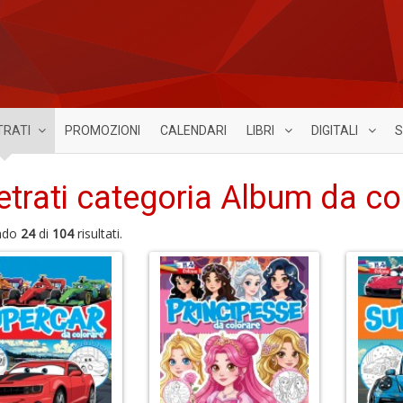
TRATI
PROMOZIONI
CALENDARI
LIBRI
DIGITALI
S
etrati categoria Album da col
ndo
24
di
104
risultati.