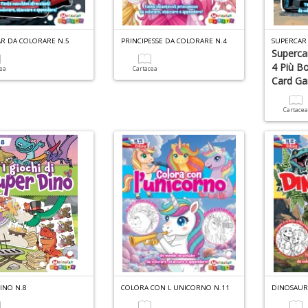
R DA COLORARE N.5
PRINCIPESSE DA COLORARE N.4
Superca
4 Più B
cea
Cartacea
Card G
Cartace
INO N.8
COLORA CON L UNICORNO N.11
DINOSAUR