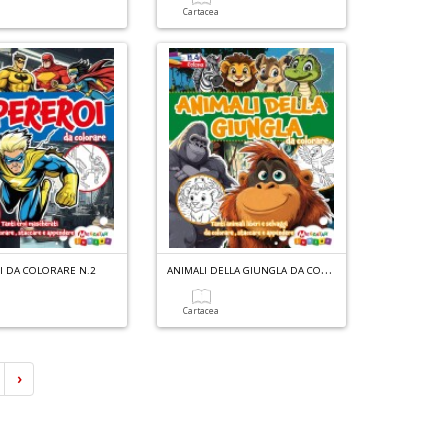
a
Cartacea
A
NIMALI DELLA GIUNGLA DA COLORARE N.4
I DA COLORARE N.2
a
Cartacea
›