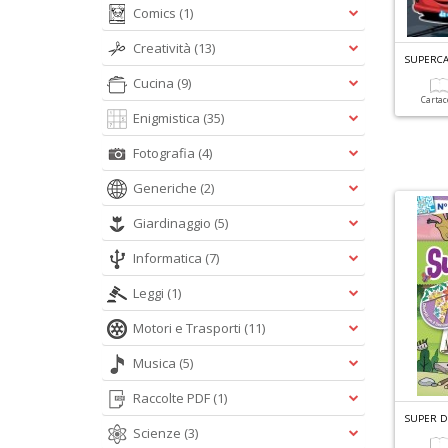
Comics
(1)
Creatività
(13)
SUPERCA
Cucina
(9)
Carta
Enigmistica
(35)
Fotografia
(4)
Generiche
(2)
Giardinaggio
(5)
Informatica
(7)
Leggi
(1)
Motori e Trasporti
(11)
Musica
(5)
Raccolte PDF
(1)
SUPER D
Scienze
(3)