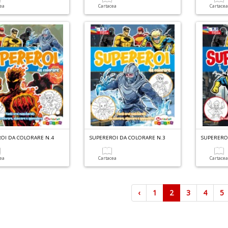
cea
Cartacea
Cartace
OI DA COLORARE N.4
SUPEREROI DA COLORARE N.3
SUPERERO
cea
Cartacea
Cartace
‹
1
2
3
4
5