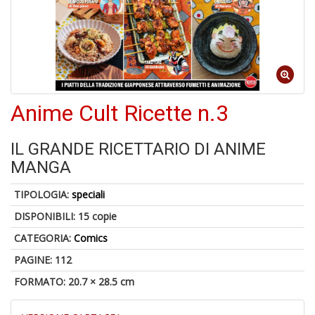
V
lo
Y
Anime Cult Ricette n.3
t
di
P
IL GRANDE RICETTARIO DI ANIME
MANGA
TIPOLOGIA:
speciali
DISPONIBILI:
15 copie
U
A
CATEGORIA:
Comics
c
PAGINE: 112
B
FORMATO: 20.7 × 28.5 cm