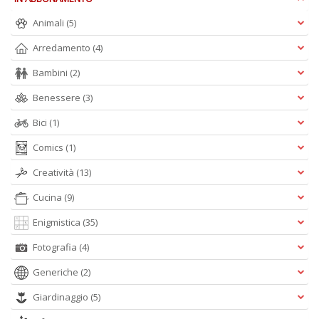
s
t
Animali
(5)
da
Arredamento
(4)
f
C
Bambini
(2)
C
n
Benessere
(3)
+
D
Bici
(1)
Comics
(1)
Creatività
(13)
Cucina
(9)
Enigmistica
(35)
A
Fotografia
(4)
L
O
Generiche
(2)
C
n
Giardinaggio
(5)