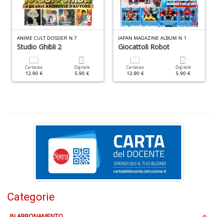
+
D
ANIME CULT DOSSIER N.7
JAPAN MAGAZINE ALBUM N.1
Studio Ghibli 2
Giocattoli Robot
Il
Cartacea
Digitale
Cartacea
Digitale
12.90 €
5.90 €
12.90 €
5.90 €
f
d
N
I
L
P
C
n
+
D
Categorie
F
IN ABBONAMENTO