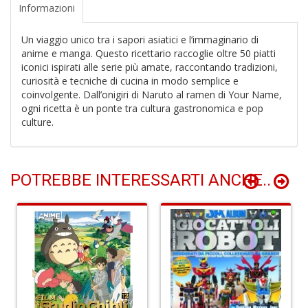
Informazioni
Un viaggio unico tra i sapori asiatici e l’immaginario di
anime e manga. Questo ricettario raccoglie oltre 50 piatti
iconici ispirati alle serie più amate, raccontando tradizioni,
1
curiosità e tecniche di cucina in modo semplice e
P
V
coinvolgente. Dall’onigiri di Naruto al ramen di Your Name,
(D
ogni ricetta è un ponte tra cultura gastronomica e pop
n
culture.
+
D
POTREBBE INTERESSARTI ANCHE..
E
S
S
n