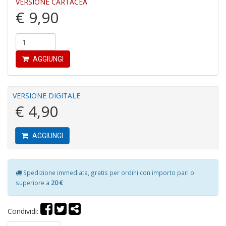
VERSIONE CARTACEA
€ 9,90
P
F
AGGIUNGI
C
R
M
n
VERSIONE DIGITALE
+
€ 4,90
D
AGGIUNGI
P
Spedizione immediata, gratis per ordini con importo pari o
M
superiore a
20 €
B
n
+
Condividi:
D