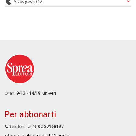
Videogiochi
(19)
Orari:
9/13 - 14/18 lun-ven
Per abbonarti
Telefona al N.
02 87168197
Email a
abbonamenti@sprea.it