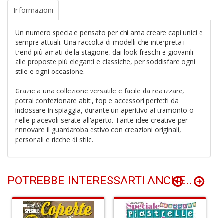
+
Informazioni
D
Un numero speciale pensato per chi ama creare capi unici e
sempre attuali. Una raccolta di modelli che interpreta i
trend più amati della stagione, dai look freschi e giovanili
alle proposte più eleganti e classiche, per soddisfare ogni
stile e ogni occasione.
V
r
Grazie a una collezione versatile e facile da realizzare,
d
potrai confezionare abiti, top e accessori perfetti da
n
indossare in spiaggia, durante un aperitivo al tramonto o
vo
U
nelle piacevoli serate all'aperto. Tante idee creative per
m
rinnovare il guardaroba estivo con creazioni originali,
in
personali e ricche di stile.
c
d
n
+
POTREBBE INTERESSARTI ANCHE..
D