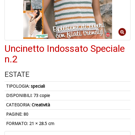
1
n
in
Uncinetto Indossato Speciale
di
n.2
ESTATE
6
TIPOLOGIA:
speciali
n
in
DISPONIBILI:
73 copie
di
CATEGORIA:
Creatività
PAGINE: 80
FORMATO: 21 × 28.5 cm