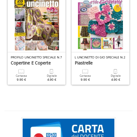
Fa
C
n
+
D
PROFILO UNCINETTO SPECIALE N.7
L UNCINETTO DI GIO SPECIALE N.2
Copertine E Coperte
Piastrelle
Cartacea
Digitale
Cartacea
Digitale
9.90 €
4.90 €
9.90 €
4.90 €
C
&
C
n
+
D