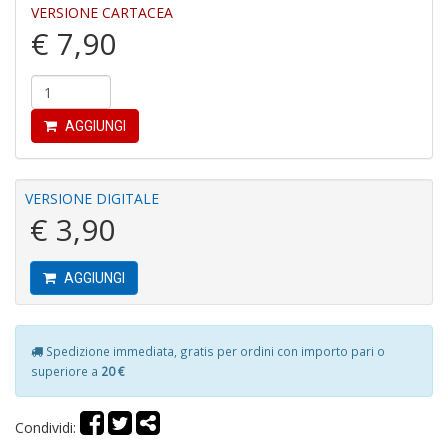
VERSIONE CARTACEA
€ 7,90
Fi
I
L
P
C
AGGIUNGI
S
n
+
VERSIONE DIGITALE
D
€ 3,90
AGGIUNGI
Fi
U
Spedizione immediata, gratis per ordini con importo pari o
L
superiore a
20 €
U
di
G
Condividi:
S
n