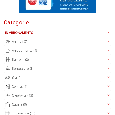
F
W
Categorie
G
n
+
IN ABBONAMENTO
D
Animali
(7)
Arredamento
(4)
Bambini
(2)
Benessere
(3)
Bici
(1)
A
L
Comics
(1)
O
C
Creatività
(13)
n
Cucina
(9)
Enigmistica
(35)