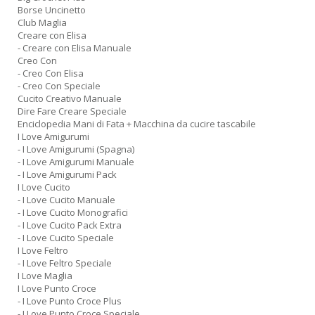
Borse Uncinetto
Club Maglia
Creare con Elisa
- Creare con Elisa Manuale
Creo Con
- Creo Con Elisa
- Creo Con Speciale
Cucito Creativo Manuale
Dire Fare Creare Speciale
Enciclopedia Mani di Fata + Macchina da cucire tascabile
I Love Amigurumi
- I Love Amigurumi (Spagna)
- I Love Amigurumi Manuale
- I Love Amigurumi Pack
I Love Cucito
- I Love Cucito Manuale
- I Love Cucito Monografici
- I Love Cucito Pack Extra
- I Love Cucito Speciale
I Love Feltro
- I Love Feltro Speciale
I Love Maglia
I Love Punto Croce
- I Love Punto Croce Plus
- I Love Punto Croce Speciale