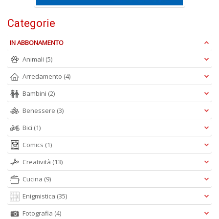
Categorie
F
IN ABBONAMENTO
C
V
Animali
(5)
A
n
Arredamento
(4)
+
D
Bambini
(2)
Benessere
(3)
Bici
(1)
Comics
(1)
Creatività
(13)
A
Cucina
(9)
L
O
Enigmistica
(35)
C
n
Fotografia
(4)