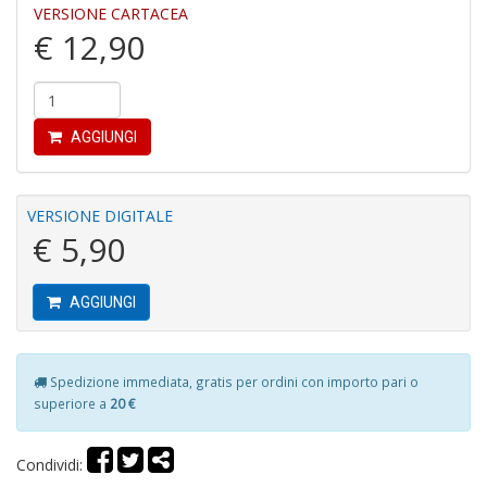
VERSIONE CARTACEA
€ 12,90
AGGIUNGI
G
d
g
VERSIONE DIGITALE
A
€ 5,90
C
R
n
+
AGGIUNGI
D
Spedizione immediata, gratis per ordini con importo pari o
superiore a
20 €
V
Condividi:
e
c