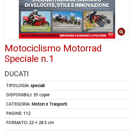
A
p
u
a
Motociclismo Motorrad
M
C
Speciale n.1
DUCATI
TIPOLOGIA:
speciali
DISPONIBILI:
35 copie
6
CATEGORIA:
Motori e Trasporti
f
+
PAGINE: 112
di
FORMATO: 23 × 28.5 cm
in
r