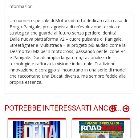
A
Informazioni
C
n
Un numero speciale di Motorrad tutto dedicato alla casa di
+
Borgo Panigale, protagonista di un’evoluzione tecnica e
D
strategica che guarda al futuro senza perdere identità.
Dalla nuova piattaforma V2 – cuore pulsante di Panigale,
Streetfighter e Multistrada – ai progetti più audaci come la
Desmo450 MX per il motocross, passando per le icone V4
e Panigale. Ducati amplia la gamma, razionalizza le
A
tecnologie e rafforza la visione industriale. Tradizione,
2
innovazione e coraggio si incontrano in una serie di modelli
W
che raccontano una Ducati diversa, ma sempre fedele alla
M
propria essenza.
S
n
+
D
POTREBBE INTERESSARTI ANCHE..