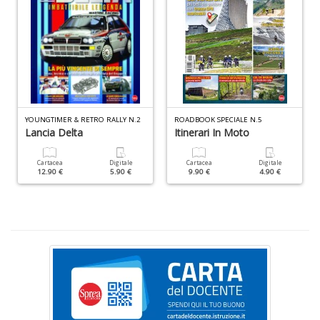
U
&
A
V
c
Fi
n
YOUNGTIMER & RETRO RALLY N.2
ROADBOOK SPECIALE N.5
Lancia Delta
Itinerari In Moto
+
D
Cartacea
Digitale
Cartacea
Digitale
12.90 €
5.90 €
9.90 €
4.90 €
Cr
&
V
n
+
D