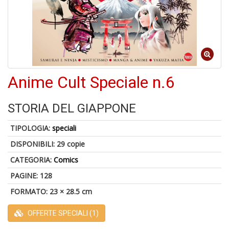
o
1
Anime Cult Speciale n.6
n
in
di
STORIA DEL GIAPPONE
TIPOLOGIA:
speciali
DISPONIBILI:
29 copie
CATEGORIA:
Comics
PAGINE: 128
6
FORMATO: 23 × 28.5 cm
f
+
di
OFFERTE SPECIALI (1)
in