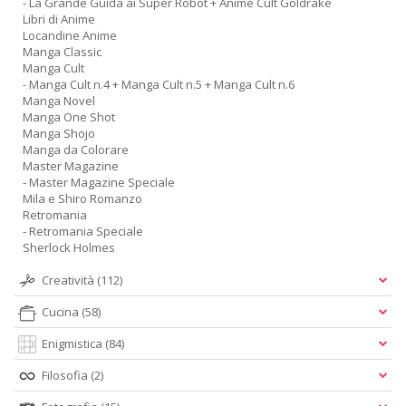
- La Grande Guida ai Super Robot + Anime Cult Goldrake
Libri di Anime
Locandine Anime
Manga Classic
Manga Cult
- Manga Cult n.4 + Manga Cult n.5 + Manga Cult n.6
Manga Novel
Manga One Shot
Manga Shojo
Manga da Colorare
Master Magazine
- Master Magazine Speciale
Mila e Shiro Romanzo
Retromania
- Retromania Speciale
Sherlock Holmes
Creatività
(112)
Cucina
(58)
Enigmistica
(84)
Filosofia
(2)