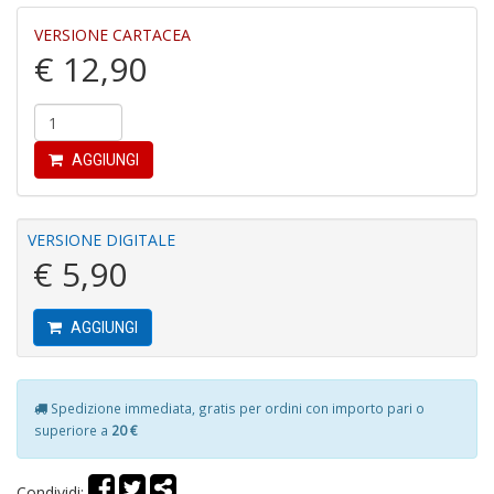
r
VERSIONE CARTACEA
€ 12,90
AGGIUNGI
G
S
S
VERSIONE DIGITALE
I
€ 5,90
n
+
D
AGGIUNGI
Spedizione immediata, gratis per ordini con importo pari o
superiore a
20 €
P
i
P
Condividi: