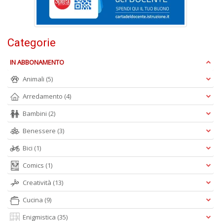
n
+
D
Categorie
IN ABBONAMENTO
Animali
(5)
M
in
Arredamento
(4)
s
C
Bambini
(2)
T
n
Benessere
(3)
+
D
Bici
(1)
Comics
(1)
Creatività
(13)
Cucina
(9)
Enigmistica
(35)