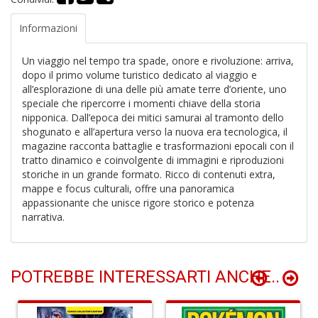
G
n
Informazioni
+
D
Un viaggio nel tempo tra spade, onore e rivoluzione: arriva,
dopo il primo volume turistico dedicato al viaggio e
all’esplorazione di una delle più amate terre d’oriente, uno
speciale che ripercorre i momenti chiave della storia
nipponica. Dall’epoca dei mitici samurai al tramonto dello
N
shogunato e all’apertura verso la nuova era tecnologica, il
C
magazine racconta battaglie e trasformazioni epocali con il
M
tratto dinamico e coinvolgente di immagini e riproduzioni
n
storiche in un grande formato. Ricco di contenuti extra,
+
mappe e focus culturali, offre una panoramica
D
appassionante che unisce rigore storico e potenza
narrativa.
POTREBBE INTERESSARTI ANCHE..
I