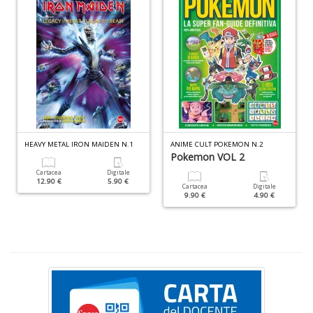
mi
F
c
h
s
n
ra
a
8
e
9
HEAVY METAL IRON MAIDEN N.1
ANIME CULT POKEMON N.2
Y
Pokemon VOL 2
&
Cartacea
Digitale
R
12.90 €
5.90 €
Cartacea
Digitale
n
9.90 €
4.90 €
+
D
c
C