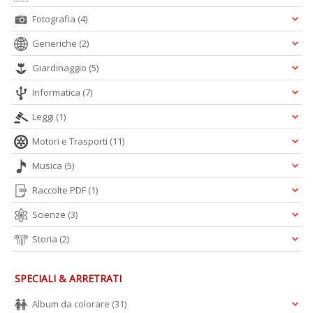
A
Fotografia
(4)
L
O
Generiche
(2)
C
n
Giardinaggio
(5)
Informatica
(7)
Leggi
(1)
Motori e Trasporti
(11)
Musica
(5)
Raccolte PDF
(1)
Scienze
(3)
Storia
(2)
SPECIALI & ARRETRATI
Album da colorare
(31)