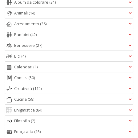
Album da colorare
(31)
A
L
Animali
(14)
O
C
Arredamento
(36)
n
Bambini
(42)
Benessere
(27)
Bici
(4)
Calendari
(1)
Comics
(50)
Creatività
(112)
Cucina
(58)
Enigmistica
(84)
Filosofia
(2)
Fotografia
(15)