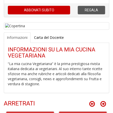
ABBONATI
SUBITO
REGALA
C
M
Informazioni
Carta del Docente
n
+
D
INFORMAZIONI SU LA MIA CUCINA
VEGETARIANA
“La mia cucina Vegetariana” è la prima prestigiosa rivista
italiana dedicata ai vegetariani. Al suo interno tante ricette
sfiziose ma anche rubriche e articoli dedicati alla filosofia
C
vegetariana, consigli, news e approfondimenti su Frutta e
G
verdura di stagione.
B
di
G
e
ARRETRATI
G
n