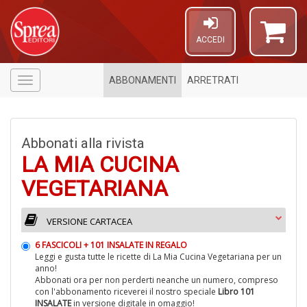
ACCEDI
ABBONAMENTI
ARRETRATI
Menù
Abbonati alla rivista
LA MIA CUCINA
VEGETARIANA
VERSIONE CARTACEA
D
6 FASCICOLI + 101 INSALATE IN REGALO
a
Leggi e gusta tutte le ricette di La Mia Cucina Vegetariana per un
c
anno!
L
Abbonati ora per non perderti neanche un numero, compreso
M
con l'abbonamento riceverei il nostro speciale
Libro 101
INSALATE
in versione digitale in omaggio!
C