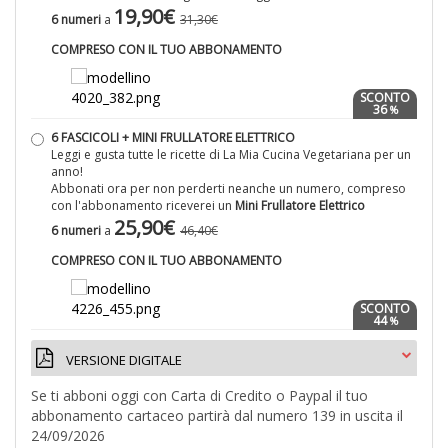
19,90€
V
6 numeri
a
31,30€
D
COMPRESO CON IL TUO ABBONAMENTO
SCONTO
36
%
6 FASCICOLI + MINI FRULLATORE ELETTRICO
Leggi e gusta tutte le ricette di La Mia Cucina Vegetariana per un
6
anno!
n
Abbonati ora per non perderti neanche un numero, compreso
in
con l'abbonamento riceverei un
Mini Frullatore Elettrico
di
25,90€
6 numeri
a
46,40€
COMPRESO CON IL TUO ABBONAMENTO
SCONTO
44
%
1
n
VERSIONE DIGITALE
in
Se ti abboni oggi con Carta di Credito o Paypal il tuo
di
abbonamento cartaceo partirà dal numero 139 in uscita il
24/09/2026