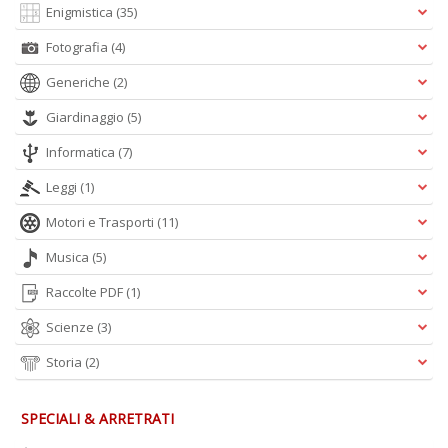
n
Enigmistica
(35)
+
Fotografia
(4)
D
Generiche
(2)
Giardinaggio
(5)
Informatica
(7)
H
T
Leggi
(1)
fe
G
Motori e Trasporti
(11)
M
Musica
(5)
n
+
Raccolte PDF
(1)
D
Scienze
(3)
Storia
(2)
SPECIALI & ARRETRATI