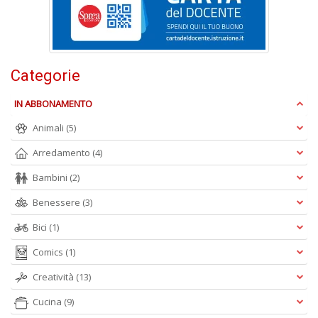
C
L
Il
Categorie
M
C
IN ABBONAMENTO
I
n
Animali
(5)
+
D
Arredamento
(4)
Bambini
(2)
Benessere
(3)
Bici
(1)
U
i
Comics
(1)
tu
a
Creatività
(13)
co
P
Cucina
(9)
V